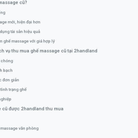
 massage cũ?
ống
ge mới, hiện đại hơn
 dụng tài sản hiệu quả
ận ghế massage với giá hợp lý
dịch vụ thu mua ghế massage cũ tại 2handland
h chóng
nh bạch
c đơn giản
tình trạng ghế
nghiệp
e cũ được 2handland thu mua
ế massage văn phòng