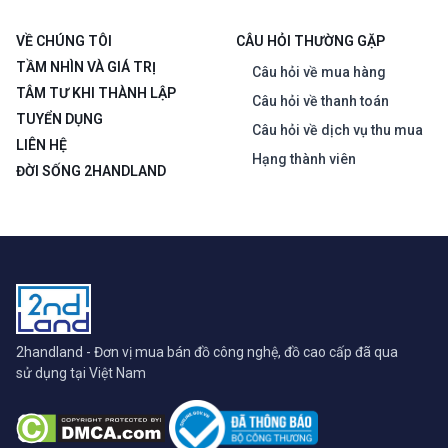
VỀ CHÚNG TÔI
CÂU HỎI THƯỜNG GẶP
TẦM NHÌN VÀ GIÁ TRỊ
Câu hỏi về mua hàng
TÂM TƯ KHI THÀNH LẬP
Câu hỏi về thanh toán
TUYỂN DỤNG
Câu hỏi về dịch vụ thu mua
LIÊN HỆ
Hạng thành viên
ĐỜI SỐNG 2HANDLAND
2handland - Đơn vị mua bán đồ công nghệ, đồ cao cấp đã qua
sử dụng tại Việt Nam