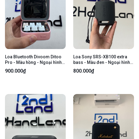
Loa Bluetooth Divoom Ditoo
Loa Sony SRS-XB100 extra
Pro - Màu hồng - Ngoại hình
bass - Màu đen - Ngoại hình:
98% - Trầy xước - Kèm cáp
98% - Box
900.000₫
800.000₫
sạc