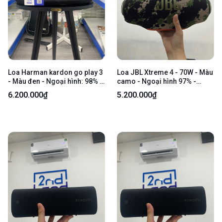
Loa Harman kardon go play 3
Loa JBL Xtreme 4 - 70W - Màu
- Màu đen - Ngoại hình: 98% -
camo - Ngoại hình 97% -
Fullbox, kèm đế chân + túi
Body
6.200.000₫
5.200.000₫