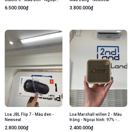
hình: 97,5% - Kèm box +
6.500.000₫
3.800.000₫
nguồn
Loa JBL Flip 7 - Màu đen -
Loa Marshall willen 2 - Màu
Newseal
trắng - Ngoại hình: 97% -
Body
2.800.000₫
2.400.000₫