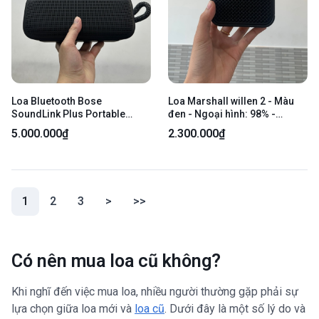
Loa Bluetooth Bose
Loa Marshall willen 2 - Màu
SoundLink Plus Portable
đen - Ngoại hình: 98% -
Speaker - Khoảng 80W - Màu
Fullbox
5.000.000₫
2.300.000₫
đen - Ngoại hình 98% -
Fullbox
(current)
1
2
3
>
>>
Có nên mua loa cũ không?
Khi nghĩ đến việc mua loa, nhiều người thường gặp phải sự
lựa chọn giữa loa mới và
loa cũ
. Dưới đây là một số lý do và