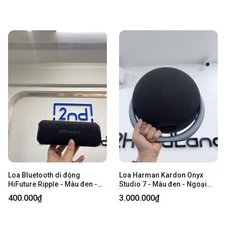
Loa Bluetooth di động
Loa Harman Kardon Onyx
HiFuture Ripple - Màu đen -
Studio 7 - Màu đen - Ngoại
Ngoại hình 97.5% - Body
hình 97% - Tay xách trầy, mặt
400.000₫
3.000.000₫
loa dính keo - Kèm 1 sạc