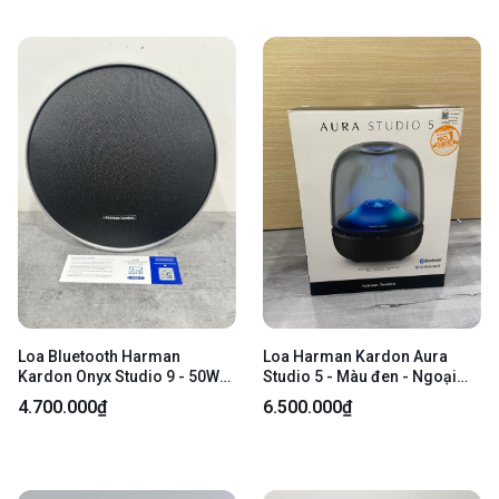
Loa Bluetooth Harman
Loa Harman Kardon Aura
Kardon Onyx Studio 9 - 50W
Studio 5 - Màu đen - Ngoại
RMS - Màu đen - Ngoại hình
hình: 97,5% - Kèm box +
4.700.000₫
6.500.000₫
98% - Fullbox
nguồn