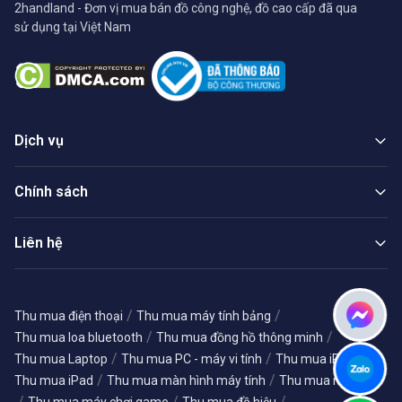
2handland - Đơn vị mua bán đồ công nghệ, đồ cao cấp đã qua
sử dụng tại Việt Nam
Dịch vụ
Chính sách
Liên hệ
/
/
Thu mua điện thoại
Thu mua máy tính bảng
/
/
Thu mua loa bluetooth
Thu mua đồng hồ thông minh
/
/
/
Thu mua Laptop
Thu mua PC - máy vi tính
Thu mua iPhone
/
/
Thu mua iPad
Thu mua màn hình máy tính
Thu mua máy ảnh
/
/
/
Thu mua máy chơi game
Thu mua đồ hiệu