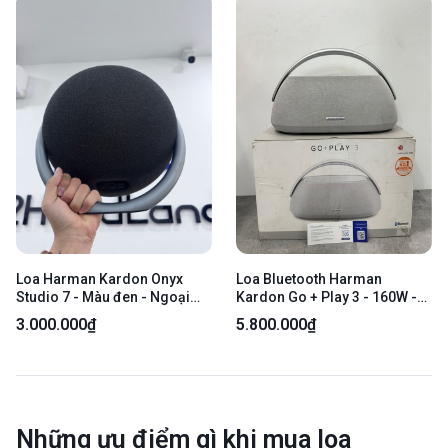
Loa Harman Kardon Onyx
Loa Bluetooth Harman
Studio 7 - Màu đen - Ngoại
Kardon Go + Play 3 - 160W -
hình 97% - Tay xách trầy, mặt
Màu xám - Ngoại hình 98% -
3.000.000₫
5.800.000₫
loa dính keo - Kèm 1 sạc
Fullbox
Những ưu điểm gì khi mua loa