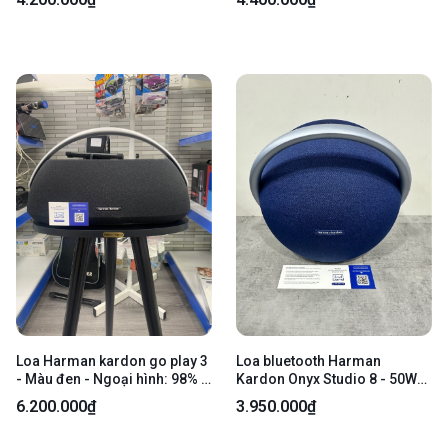
Ngoại hình 97% - Kèm nguồn
FullBox
Loa Harman kardon go play 3
Loa bluetooth Harman
- Màu đen - Ngoại hình: 98% -
Kardon Onyx Studio 8 - 50W
Fullbox, kèm đế chân + túi
RMS - Màu xanh dương -
6.200.000₫
3.950.000₫
Ngoại hình 98% - Fullbox