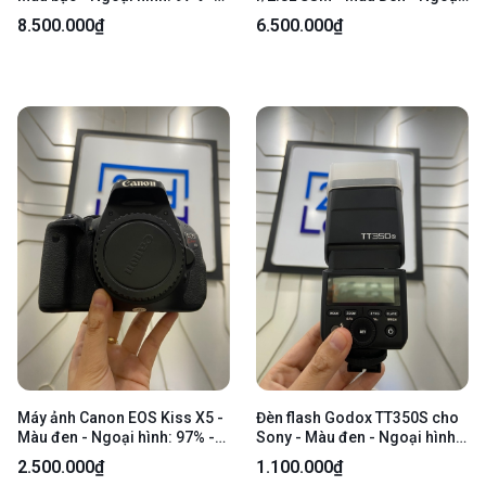
Màn ám vàng, xước màn -
Hình: 97% - Body
8.500.000₫
6.500.000₫
Kèm sạc, 1 pin, túi vải, lens
sony E PZ 16-50mm f/3.5-5.6
OSS, thẻ 16gb
Máy ảnh Canon EOS Kiss X5 -
Đèn flash Godox TT350S cho
Màu đen - Ngoại hình: 97% -
Sony - Màu đen - Ngoại hình:
Màn ám hồng, lưu ảnh nặng,
97.5% - Xước dăm - Kèm túi
2.500.000₫
1.100.000₫
mất 2 miếng cao su bên hông
vải