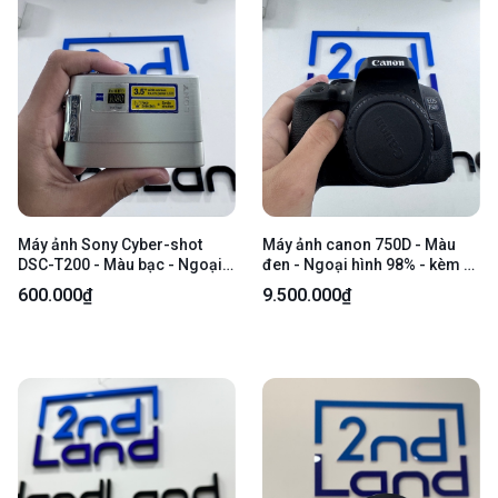
Máy ảnh Sony Cyber-shot
Máy ảnh canon 750D - Màu
DSC-T200 - Màu bạc - Ngoại
đen - Ngoại hình 98% - kèm 1
hình 97% - Trầy nhiều, bể nhựa
pin, 1 sạc, 1 túi , Kèm lens EFS
600.000₫
9.500.000₫
gần nắp pin, xước, Màn LCD
18-55mm, f3.5-5 6, is stm -
tróc, Chập chờn - Kèm 1 pin, 1
Ngoại hình 98%
sạc, 1 thẻ nhớ 2gb