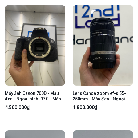
Máy ảnh Canon 700D - Màu
Lens Canon zoom ef-s 55-
đen - Ngoại hình: 97% - Màn
250mm - Màu đen - Ngoại
ám viền vàng, sensor có 2
hình: 97% - Bụi trong nhẹ -
4.500.000₫
1.800.000₫
chấm, máy xước, mất cao bên
Body
hông trái - Kèm 1 pin + sạc+
túi vải