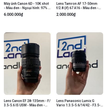
Máy ảnh Canon 6D - 10K shot
Lens Tamron AF 17-50mm
- Màu đen - Ngoại hình: 97% -
f/2.8 (if) 67 A16 - Màu đen -
Kèm 1 pin + sạc
Ngoại hình: 98% - Body
6.000.000₫
2.000.000₫
Lens Canon EF 28-135mm - F/
Lens Panasonic Lumix G
3.5-5.6 IS USM - Màu đen -
Vario 1:3.5-5.6/14/42 - F3.5-