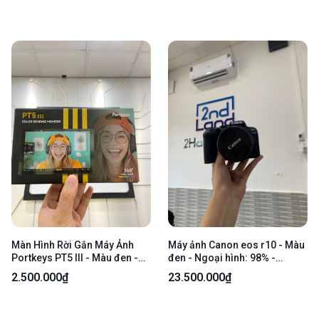
trái - Kèm 1 pin
Màn Hình Rời Gắn Máy Ảnh
Máy ảnh Canon eos r10 - Màu
Portkeys PT5 III - Màu đen -
đen - Ngoại hình: 98% -
Ngoại hình: 97.5% - Màn xước
Fullbox, kèm lens kit RF-S 18-
2.500.000₫
23.500.000₫
nhẹ - FullBox + Kèm 2 Pin + 1
150mm F3.5-6.3 IS STM
Sạc