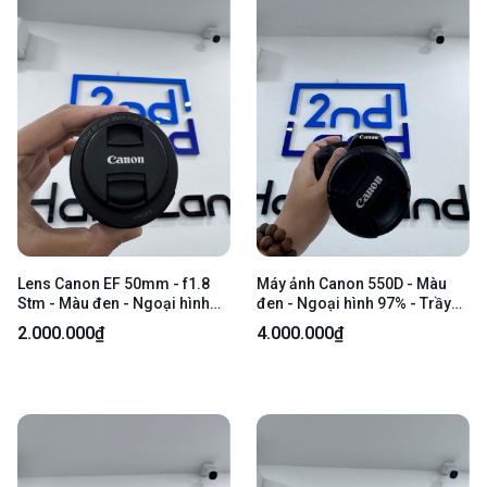
Lens Canon EF 50mm - f1.8
Máy ảnh Canon 550D - Màu
Stm - Màu đen - Ngoại hình
đen - Ngoại hình 97% - Trầy
98% - Body
xước, mất đệm da 1 góc, bể
2.000.000₫
4.000.000₫
cao su che cổng kết nối - Kèm
1 pin, 1 túi, Không sạc