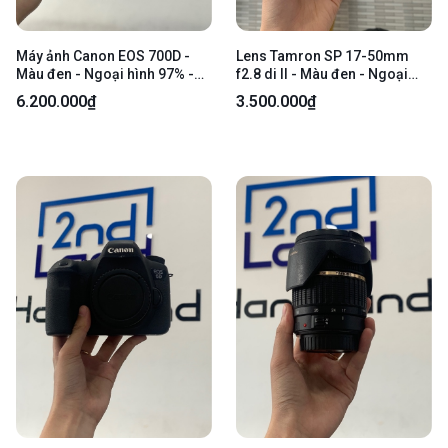
Máy ảnh Canon EOS 700D -
Lens Tamron SP 17-50mm
Màu đen - Ngoại hình 97% -
f2.8 di II - Màu đen - Ngoại
Bụi ống ngắm - Kèm túi đựng
hình: 98% - Body
6.200.000₫
3.500.000₫
+ 1 Sạc + 2 Pin + Lens Canon
Zoom EF-S 18-55mm 1:3.5-
5.6 IS 2 có bụi trong nhẹ + 1
đầu đèn flash mini Ulanzi
SL03 Spark Lite