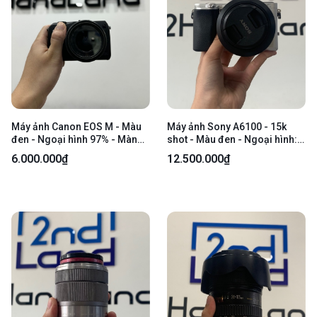
Máy ảnh Canon EOS M - Màu
Máy ảnh Sony A6100 - 15k
đen - Ngoại hình 97% - Màn
shot - Màu đen - Ngoại hình:
ám vàng theo thời gian sử
98% - Kèm 1 pin + sạc + lens
6.000.000₫
12.500.000₫
dụng - Kèm túi đựng + 2 pin +
sony SEL50F18, 50mm F1.8
1 dock sạc + LensCanon EF-M
15-45mm f/3.5-6.3 IS STM