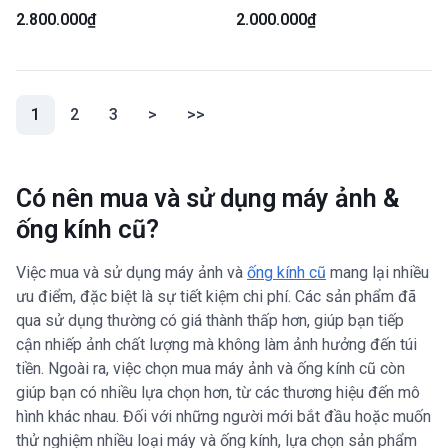
Ngoại hình: 98% - Kèm hood +
5.6 ASPH Mega O.I.S - Màu
2.800.000₫
2.000.000₫
cap
đen - Ngoại hình: 98% - Body
(current)
1
2
3
>
>>
Có nên mua và sử dụng máy ảnh &
ống kính cũ?
Việc mua và sử dụng máy ảnh và
ống kính cũ
mang lại nhiều
ưu điểm, đặc biệt là sự tiết kiệm chi phí. Các sản phẩm đã
qua sử dụng thường có giá thành thấp hơn, giúp bạn tiếp
cận nhiếp ảnh chất lượng mà không làm ảnh hưởng đến túi
tiền. Ngoài ra, việc chọn mua máy ảnh và ống kính cũ còn
giúp bạn có nhiều lựa chọn hơn, từ các thương hiệu đến mô
hình khác nhau. Đối với những người mới bắt đầu hoặc muốn
thử nghiệm nhiều loại máy và ống kính, lựa chọn sản phẩm