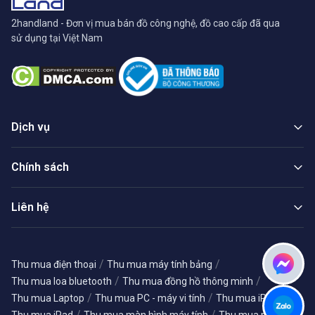
2handland - Đơn vị mua bán đồ công nghệ, đồ cao cấp đã qua
sử dụng tại Việt Nam
Dịch vụ
Chính sách
Liên hệ
/
/
Thu mua điện thoại
Thu mua máy tính bảng
/
/
Thu mua loa bluetooth
Thu mua đồng hồ thông minh
/
/
/
Thu mua Laptop
Thu mua PC - máy vi tính
Thu mua iPhone
/
/
Thu mua iPad
Thu mua màn hình máy tính
Thu mua máy ảnh