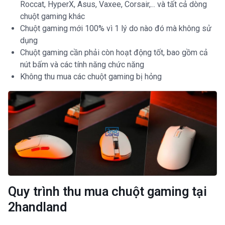
Roccat, HyperX, Asus, Vaxee, Corsair,... và tất cả dòng
chuột gaming khác
Chuột gaming mới 100% vì 1 lý do nào đó mà không sử
dụng
Chuột gaming cần phải còn hoạt động tốt, bao gồm cả
nút bấm và các tính năng chức năng
Không thu mua các chuột gaming bị hỏng
Quy trình thu mua chuột gaming tại
2handland