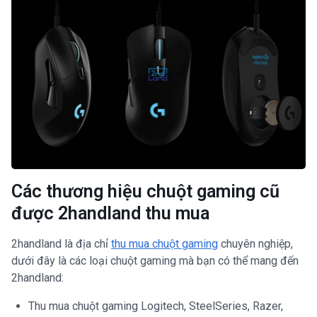
Các thương hiệu chuột gaming cũ
được 2handland thu mua
2handland là địa chỉ
thu mua chuột gaming
chuyên nghiệp,
dưới đây là các loại chuột gaming mà bạn có thể mang đến
2handland:
Thu mua chuột gaming Logitech, SteelSeries, Razer,