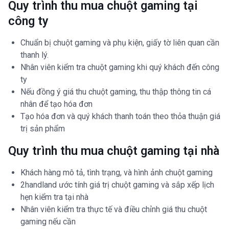
Quy trình thu mua chuột gaming tại
công ty
Chuẩn bị chuột gaming và phụ kiện, giấy tờ liên quan cần
thanh lý.
Nhân viên kiểm tra chuột gaming khi quý khách đến công
ty
Nếu đồng ý giá thu chuột gaming, thu thập thông tin cá
nhân để tạo hóa đơn
Tạo hóa đơn và quý khách thanh toán theo thỏa thuận giá
trị sản phẩm
Quy trình thu mua chuột gaming tại nhà
Khách hàng mô tả, tình trạng, và hình ảnh chuột gaming
2handland ước tính giá trị chuột gaming và sắp xếp lịch
hẹn kiểm tra tại nhà
Nhân viên kiểm tra thực tế và điều chỉnh giá thu chuột
gaming nếu cần