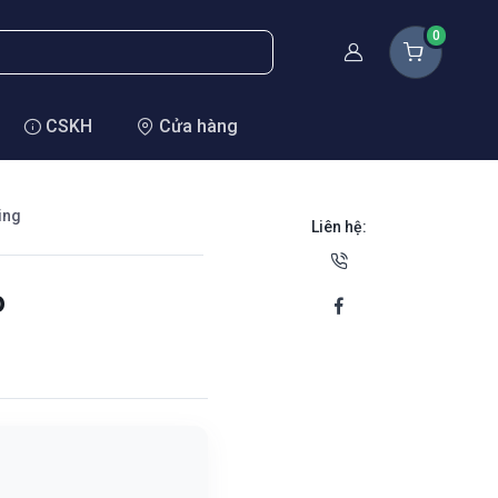
0
Thành viên
CSKH
Cửa hàng
ing
Liên hệ:
o