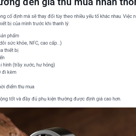
ưởng đến giá thu mua nhẫn th
g cố định mà sẽ thay đổi tùy theo nhiều yếu tố khác nhau. Việc n
hiết bị của mình trước khi thanh lý:
 sản phẩm
dõi sức khỏe, NFC, cao cấp…)
 thiết bị
iến
 hình (trầy xước, hư hỏng)
ờ đi kèm
thời điểm thu mua
ộng tốt và đầy đủ phụ kiện thường được định giá cao hơn.