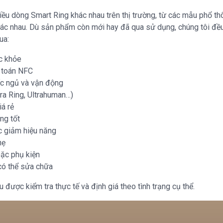
ều dòng Smart Ring khác nhau trên thị trường, từ các mẫu phổ t
hác nhau. Dù sản phẩm còn mới hay đã qua sử dụng, chúng tôi đều
ua:
c khỏe
h toán NFC
ấc ngủ và vận động
ra Ring, Ultrahuman…)
á rẻ
ng tốt
c giảm hiệu năng
hẹ
oặc phụ kiện
có thể sửa chữa
 được kiểm tra thực tế và định giá theo tình trạng cụ thể.