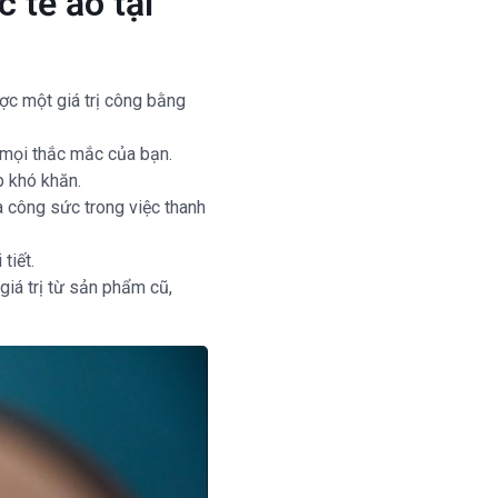
 tế ảo tại
ược một giá trị công bằng
p mọi thắc mắc của bạn.
p khó khăn.
à công sức trong việc thanh
tiết.
giá trị từ sản phẩm cũ,