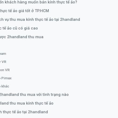
ến khách hàng muốn bán kính thực tế ảo?
thực tế ảo giá tốt ở TP.HCM
ịch vụ thu mua kính thực tế ảo tại 2handland
 tế ảo cũ có giá cao
được 2handland thu mua
ream
r VR
ion VR
o Pimax
o khác
2handland thu mua với tình trạng nào
and thu mua kính thực tế ảo
h thực tế ảo tại 2handland