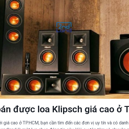
án được loa Klipsch giá cao ở
 giá cao ở TP.HCM, bạn cần tìm đến các đơn vị uy tín và có danh 