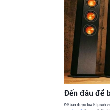
Đến đâu để b
Để bán được loa Klipsch với