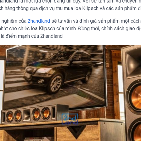
handland là một lựa chọn đáng tin cậy. Với sự tận tâm và chuyên 
h hàng thông qua dịch vụ thu mua loa Klipsch và các sản phẩm đi
nh nghiệm của
2handland
sẽ tư vấn và định giá sản phẩm một cách 
hất cho chiếc loa Klipsch của mình. Đồng thời, chính sách giao d
 là điểm mạnh của 2handland.