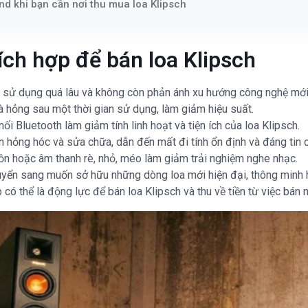
nd khi bạn cần nơi thu mua loa Klipsch
ích hợp để bán loa Klipsch
 sử dụng quá lâu và không còn phản ánh xu hướng công nghệ mới
và hỏng sau một thời gian sử dụng, làm giảm hiệu suất.
ối Bluetooth làm giảm tính linh hoạt và tiện ích của loa Klipsch.
ần hỏng hóc và sửa chữa, dẫn đến mất đi tính ổn định và đáng tin 
uồn hoặc âm thanh rè, nhỏ, méo làm giảm trải nghiệm nghe nhạc.
uyển sang muốn sở hữu những dòng loa mới hiện đại, thông minh 
có thể là động lực để bán loa Klipsch và thu về tiền từ việc bán n