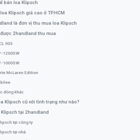
ể bán loa Klipsch
loa Klipsch giá cao ở TP.HCM
dland là đơn vị thu mua loa Klipsch
h được 2handland thu mua
CL 905
RP-1200SW
RP-1000SW
rte McLaren Edition
ubilee
ác dòng khác
 Klipsch cũ với tình trạng như nào?
 Klipsch tại 2handland
lipsch tại công ty
lipsch tại nhà