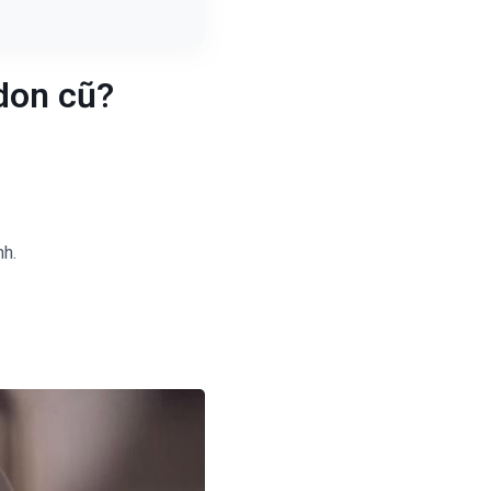
rdon cũ?
nh.