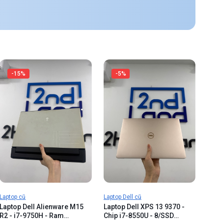
-15%
-5%
Laptop cũ
Laptop Dell cũ
Laptop Dell Alienware M15
Laptop Dell XPS 13 9370 -
R2 - i7-9750H - Ram
Chip i7-8550U - 8/SSD