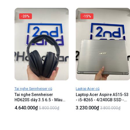
-20%
-15%
Tai nghe Sennheiser cũ
Laptop Acer cũ
Tai nghe Sennheiser
Laptop Acer Aspire A515-53
HD620S dây 3.5 6.5 - Màu
- i5-8265 - 4/240GB SSD -
đen - Ngoại hình 99% -
Màu bạc - Pin 63% - Ngoại
4.640.000₫
3.230.000₫
5.800.000₫
3.800.000₫
FullBox
hình 97% - Máy trầy viền, ,
màn ám vàng , tối viền , phản
quang , hằn phím - Kèm sạc