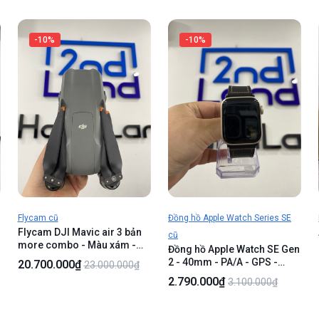
-10%
-10%
Flycam cũ
Đồng hồ Apple Watch Series SE
Flycam DJI Mavic air 3 bản
cũ
more combo - Màu xám -
Đồng hồ Apple Watch SE Gen
Ngoại hình 98% - Trầy xước
2 - 40mm - PA/A - GPS -
20.700.000₫
23.000.000₫
ít - Fullbox (còn2/8 cánh
32GB - Màu Starlight - Pin
2.790.000₫
3.100.000₫
thay) , tay RC2 - 3 pin chu kì
88% - Ngoại hình 98% - Kèm
35,39,40 , 1 đồ đọc thẻ nhớ
sạc