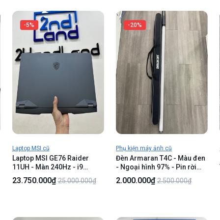
-5%
-20%
Laptop MSI cũ
Phụ kiện máy ảnh cũ
Laptop MSI GE76 Raider
Đèn Armaran T4C - Màu đen
11UH - Màn 240Hz - i9
- Ngoại hình 97% - Pin rời
11980HK - RTX 3080 - Ram
trầy xước nhiều , thân đèn
23.750.000₫
2.000.000₫
25.000.000₫
2.500.000₫
32GB/1TB SSD (94%) - Pin
trầy - Kèm nguồn, kèm túi
72% - Màu xanh - Ngoại hình
97% - Màn ám hồng - Kèm
sạc