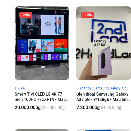
-20%
-10%
Tivi cũ
Điện thoại Samsung Galaxy A cũ
Smart Tivi OLED LG 4K 77
Điện thoại Samsung Galaxy
inch 100Hz 77CXPTA - Màu
A37 5G - 8/128gb - Màu tím -
đen - Ngoại hình 97% - Vỏ
NewSeal
20.000.000₫
7.200.000₫
25.000.000₫
8.000.000₫
nứt nhẹ - Kèm remote +
Nguồn