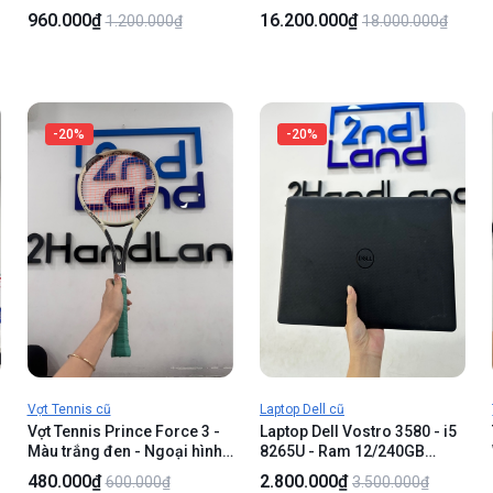
móp, 2 tai nứt với móp nhẹ -
Ngoại hình 98% - Kèm sạc +
960.000₫
16.200.000₫
1.200.000₫
18.000.000₫
Body
Box
-20%
-20%
Vợt Tennis cũ
Laptop Dell cũ
Vợt Tennis Prince Force 3 -
Laptop Dell Vostro 3580 - i5
Màu trắng đen - Ngoại hình
8265U - Ram 12/240GB
96% - Trầy xước , tróc sơn
SSD(94%) + 1TB HDD(Tốt) -
480.000₫
2.800.000₫
600.000₫
3.500.000₫
nhiều, xuống màu - Body
Radeon (TM) 520 - Pin 54% -