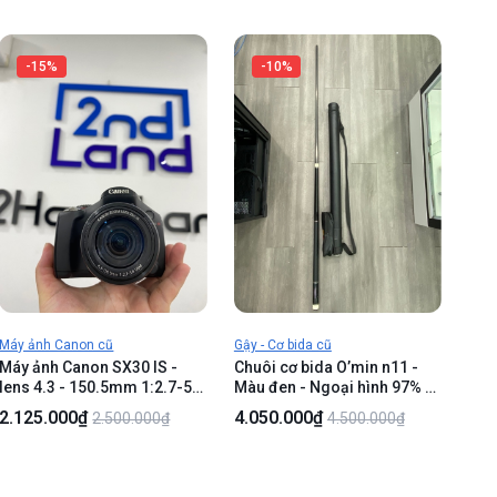
-15%
-10%
Máy ảnh Canon cũ
Gậy - Cơ bida cũ
Máy ảnh Canon SX30 IS -
Chuôi cơ bida O’min n11 -
lens 4.3 - 150.5mm 1:2.7-5.8
Màu đen - Ngoại hình 97% -
USM - Màu đen - Ngoại hình
Chuôi tróc sơn, cấn móp -
2.125.000₫
4.050.000₫
2.500.000₫
4.500.000₫
97% - lens mốc , lens có vết
Kèm túi , ngọn cơ bida
xước nhỏ, màn tối viền, nút
JFlower classic 23 xước ít ,
zoom rỉ sét- Kèm túi , 2 pin ,
cong nhẹ
1 dock sạc , 1 thẻ nhớ 2GB