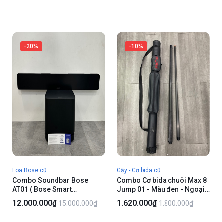
Màu đen - Ngoại hình 97% -
Màn ám phản quang, mất
phím F, mũi tên Lên - Kèm
Sạc
-20%
-10%
Loa Bose cũ
Gậy - Cơ bida cũ
Combo Soundbar Bose
Combo Cơ bida chuôi Max 8
AT01 ( Bose Smart
Jump 01 - Màu đen - Ngoại
g
Soundbar 500 + Bose Bass
hình 98% - Kèm túi , ngọn cơ
12.000.000₫
1.620.000₫
15.000.000₫
1.800.000₫
Module 500 ) - Màu đen -
Crown Cues Max 8 P0012
Ngoại hình 97% - Kèm nguồn
cong nhẹ