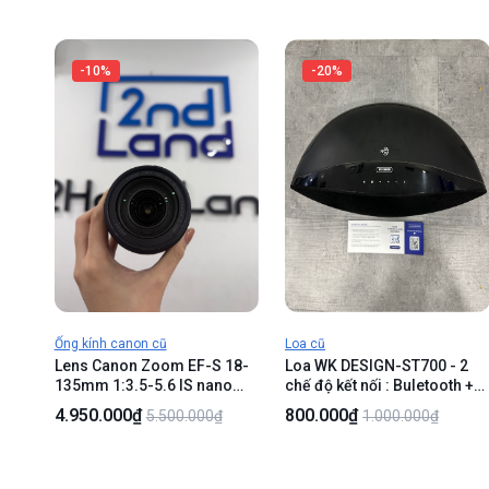
trầy nhiều , vàng viền , hở
nhẹ , sườn cong nhẹ, cấn
sáng , loa rè , trầy nhiều -
góc - FullBox
Body - KHÔNG BẢO HÀNH
-10%
-20%
Ống kính canon cũ
Loa cũ
Lens Canon Zoom EF-S 18-
Loa WK DESIGN-ST700 - 2
135mm 1:3.5-5.6 IS nano
chế độ kết nối : Buletooth +
USM - Màu đen - Ngoại hình
Dây - Màu đen - Ngoại hình
4.950.000₫
800.000₫
5.500.000₫
1.000.000₫
97% - Nhựa đen xuống màu ,
97% - không nhận NFC - Kè
thiếu nắp chụp - Body
nguồn + Remnote