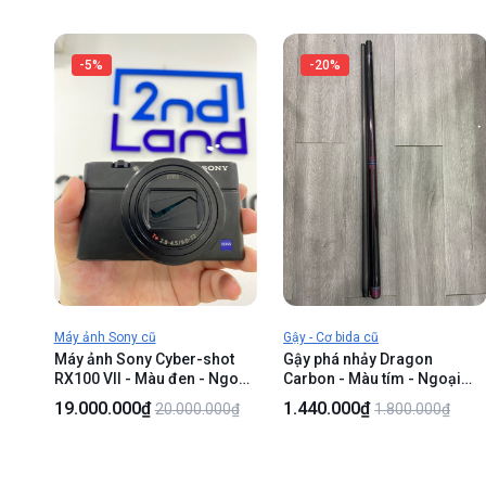
-5%
-20%
Máy ảnh Sony cũ
Gậy - Cơ bida cũ
Máy ảnh Sony Cyber-shot
Gậy phá nhảy Dragon
RX100 VII - Màu đen - Ngoại
Carbon - Màu tím - Ngoại
hình 98% - Màn tối viền nhẹ -
hình 98% - Kèm ngọn
19.000.000₫
1.440.000₫
20.000.000₫
1.800.000₫
Kèm 1 sạc , 2 pin
dragon break jump , 1 nối
gậy