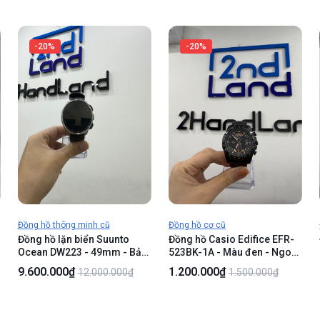
+ Remote
-20%
-20%
Đồng hồ thông minh cũ
Đồng hồ cơ cũ
Đồng hồ lặn biển Suunto
Đồng hồ Casio Edifice EFR-
Ocean DW223 - 49mm - Bản
523BK-1A - Màu đen - Ngoại
GPS - Màu bạc - Ngoại hình
hình 97% - Trầy xước, cong
9.600.000₫
1.200.000₫
12.000.000₫
1.500.000₫
m
98% - Kèm sạc
cốt gắn dây - Body