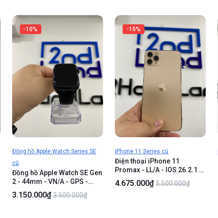
-10%
-15%
Đồng hồ Apple Watch Series SE
iPhone 11 Series cũ
Điện thoại iPhone 11
cũ
Promax - LL/A - IOS 26.2.1 -
Đồng hồ Apple Watch SE Gen
64GB - Màu vàng - Pin 90% -
2 - 44mm - VN/A - GPS -
4.675.000₫
5.500.000₫
Ngoại hình 97% - Màn hằn 1
32GB - Màu đen - Pin 90% -
3.150.000₫
3.500.000₫
mảng hồng giữa màn , màn
Ngoại hình 97% - Kèm sạc
ép kính , kính trầy , viền trầy
linh kiện
tróc sơn - Body