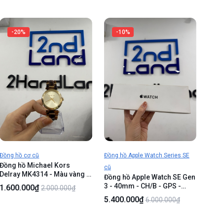
-20%
-10%
Đồng hồ cơ cũ
Đồng hồ Apple Watch Series SE
Đồng hồ Michael Kors
cũ
Delray MK4314 - Màu vàng -
Đồng hồ Apple Watch SE Gen
Ngoại hình 98% - viền xước
3 - 40mm - CH/B - GPS -
1.600.000₫
2.000.000₫
nhẹ - Kèm Box
Xách tay Trung - Màu
5.400.000₫
6.000.000₫
midnight - NewSeal