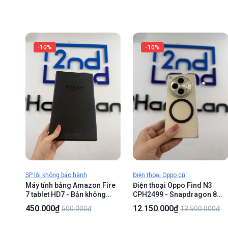
tối góc phải nút vật lí trên
màn không bấm được -
Body - KHÔNG BẢO HÀNH
-10%
-10%
SP lỗi không bảo hành
Điện thoại Oppo cũ
Máy tính bảng Amazon Fire
Điện thoại Oppo Find N3
7 tablet HD7 - Bản không
CPH2499 - Snapdragon 8
tiếng Việt - Chip MT8173 -
gen 2 - 16/512GB - Màu vàn
450.000₫
12.150.000₫
500.000₫
13.500.000₫
2/32GB - Màn 720p+ - Màu
- Ngoại hình 97% - Màn
đen - Ngoại hình 97% - Màn
trước trầy nhiều , vàng viền