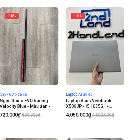
-10%
-10%
Gậy - Cơ bida cũ
Laptop Asus cũ
Ngọn Rhino EVO Racing
Laptop Asus Vivobook
Velocity Blue - Màu đen -
X509JP - i5 1035G1 -
Ngoại hình 98% - Body
Geforce MX330 - Ram 12/
720.000₫
4.050.000₫
800.000₫
4.500.000₫
512GB SSD(94%) - Pin 59% -
Màu bạc - Ngoại hình 96% -
Bể khung 4 góc ,gãy khe tản
nhiệt, màn ám phản quang ,
hằn phím - Kèm sạc