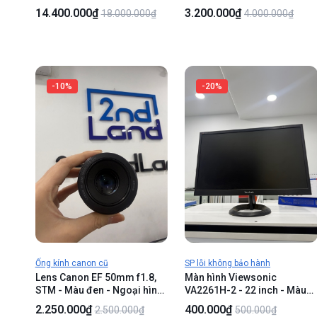
đen - Ngoại hình 98% - Body
Ngoại hình 97% - Mặt chạy
14.400.000₫
3.200.000₫
18.000.000₫
4.000.000₫
ma sát nên kêu tiếng két lớn
Loa nghe hơi rè - Body
-10%
-20%
Ống kính canon cũ
SP lỗi không bảo hành
Lens Canon EF 50mm f1.8,
Màn hình Viewsonic
STM - Màu đen - Ngoại hình
VA2261H-2 - 22 inch - Màu
97% - Trầy xước , cấn nhẹ
đen - Ngoại hình xấu - bụi
2.250.000₫
400.000₫
2.500.000₫
500.000₫
quanh viền - Body
nhiều, dính dơ, màn ố vàng,