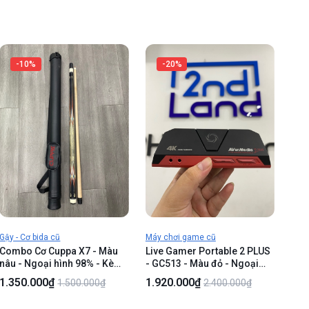
Kèm nguồn , hdmi , không
chân đế
-10%
-20%
Gậy - Cơ bida cũ
Máy chơi game cũ
Combo Cơ Cuppa X7 - Màu
Live Gamer Portable 2 PLUS
nâu - Ngoại hình 98% - Kèm
- GC513 - Màu đỏ - Ngoại
túi
hình 99% - FullBox
1.350.000₫
1.920.000₫
1.500.000₫
2.400.000₫