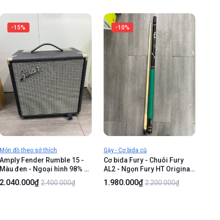
-15%
-10%
Món đồ theo sở thích
Gậy - Cơ bida cũ
Amply Fender Rumble 15 -
Cơ bida Fury - Chuôi Fury
Màu đen - Ngoại hình 98% -
AL2 - Ngọn Fury HT Original
Kèm nguồn
- Màu nâu - Ngoại hình 97% -
2.040.000₫
1.980.000₫
2.400.000₫
2.200.000₫
Ngọn ố , chuôi tróc da cấn
nhẹ - Body