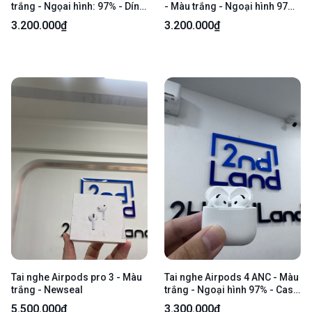
trắng - Ngọai hình: 97% - Dính
- Màu trắng - Ngoại hình 97%
keo - Box
- case trầy , trầy nhiều, hai tai
3.200.000₫
3.200.000₫
cấn , trầy - Body
Tai nghe Airpods pro 3 - Màu
Tai nghe Airpods 4 ANC - Màu
trắng - Newseal
trắng - Ngoại hình 97% - Case
hằn ốp, tai trái cấn nhiều -
5.500.000₫
3.300.000₫