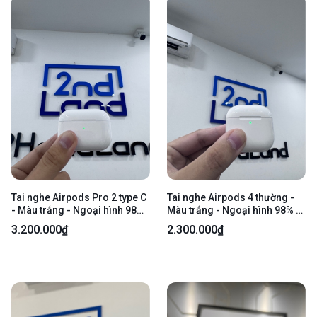
Tai nghe Airpods Pro 2 type C
Tai nghe Airpods 4 thường -
- Màu trắng - Ngoại hình 98%
Màu trắng - Ngoại hình 98% -
- Fullbox kèm sạc linh kiện
Kèm sạc linh kiện - Có hoá
3.200.000₫
2.300.000₫
đơn điện tử TGDD, còn bảo
hành Apple tới 04/05/2027