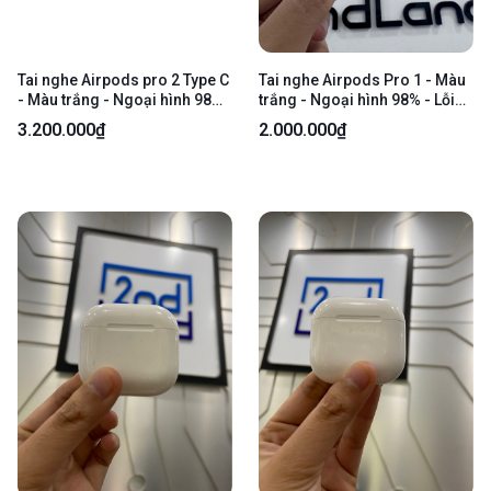
Tai nghe Airpods pro 2 Type C
Tai nghe Airpods Pro 1 - Màu
- Màu trắng - Ngoại hình 98%
trắng - Ngoại hình 98% - Lỗi
- Body
xuyên âm chống ồn, chai 1 tai
3.200.000₫
2.000.000₫
phải, chân sạc oxi hóa, ố tai ố,
sờn - Body