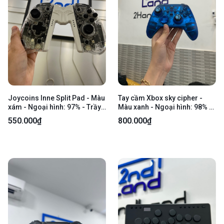
Joycoins Inne Split Pad - Màu
Tay cầm Xbox sky cipher -
xám - Ngoại hình: 97% - Trầy
Màu xanh - Ngoại hình: 98% -
xước - Body
Box
550.000₫
800.000₫