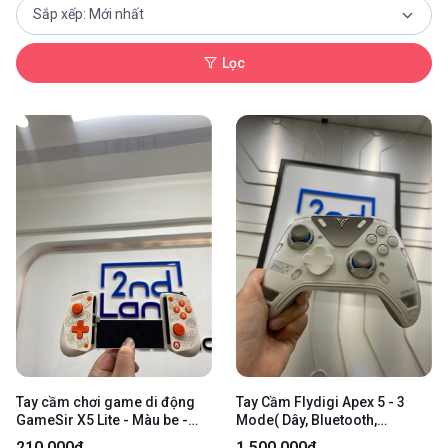
Lọc
Tay cầm chơi game di động
Tay Cầm Flydigi Apex 5 - 3
GameSir X5 Lite - Màu be -
Mode( Dây, Bluetooth,
Ngoại hình 98% - Kèm box
Receiver) - Màu trắng - Ngoại
210.000₫
1.500.000₫