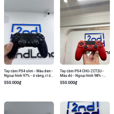
Tay cầm PS4 slim - Màu đen -
Tay cầm PS4 CHU-ZCT2U -
Ngoại hình 97% - ố vàng, rỉ ốc,
Màu đỏ - Ngoại hình 98% -
trầy - Kèm case hồng
Body
550.000₫
550.000₫