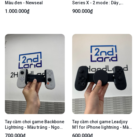
Màu đen - Newseal
Series X - 2 mode : Dây ,
bluetooth - Màu trắng - Ngoại
1.000.000₫
900.000₫
hình 97% - Body
Tay cầm chơi game Backbone
Tay cầm chơi game Leadjoy
Lightning - Màu trắng - Ngoại
M1 for iPhone lightning - Màu
hình: 98% - Kèm túi đựng
đen - Ngoại hình: 98% - Body
700.000₫
600.000₫