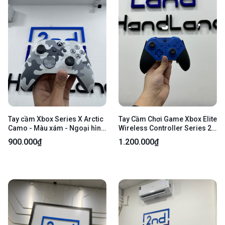
Tay cầm Xbox Series X Arctic
Tay Cầm Chơi Game Xbox Elite
Camo - Màu xám - Ngoại hình
Wireless Controller Series 2 -
97% - Ố vàng nhẹ - Kèm box,
Màu xanh - Ngoại hình 97% -
900.000₫
1.200.000₫
kèm dây
Mất miếng nhựa chỗ 4 hướng
- Kèm box + Dây