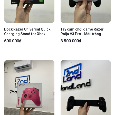
Dock Razer Universal Quick
Tay cầm chơi game Razer
Charging Stand for Xbox
Raiju V3 Pro - Màu trắng -
Series X Forza Horizon 5
Ngoại hình 98% - Fullbox
600.000₫
3.500.000₫
Limited Edition - Màu vàng
hồng - Newseal