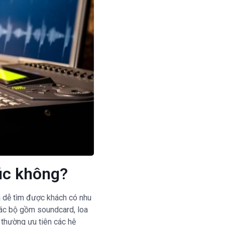
úc không?
và dễ tìm được khách có nhu
 các bộ gồm soundcard, loa
 thường ưu tiên các hệ