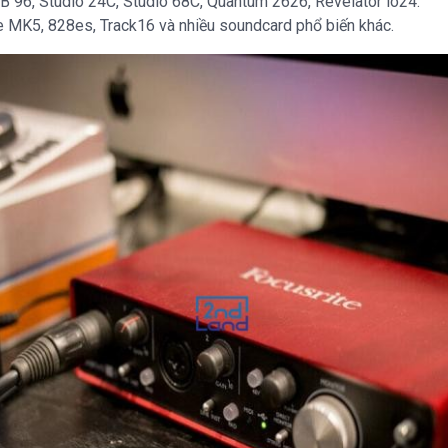
96, Studio 24C, Studio 68C, Quantum 2626, Revelator io24.
 MK5, 828es, Track16 và nhiều soundcard phổ biến khác.