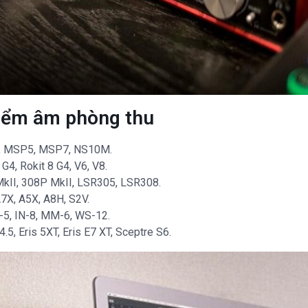
iểm âm phòng thu
8, MSP5, MSP7, NS10M.
G4, Rokit 8 G4, V6, V8.
kII, 308P MkII, LSR305, LSR308.
7X, A5X, A8H, S2V.
N-5, IN-8, MM-6, WS-12.
4.5, Eris 5XT, Eris E7 XT, Sceptre S6.