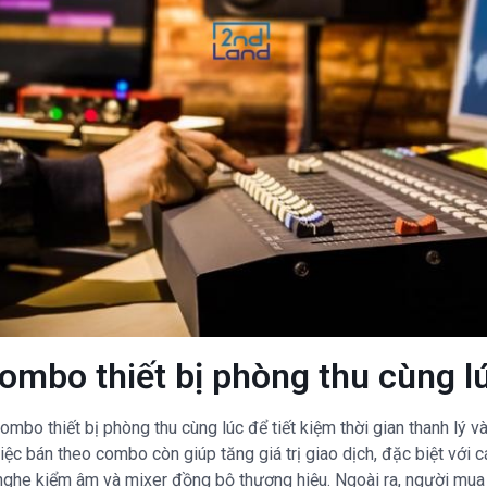
ombo thiết bị phòng thu cùng l
mbo thiết bị phòng thu cùng lúc để tiết kiệm thời gian thanh lý 
iệc bán theo combo còn giúp tăng giá trị giao dịch, đặc biệt với
 nghe kiểm âm và mixer đồng bộ thương hiệu. Ngoài ra, người mua