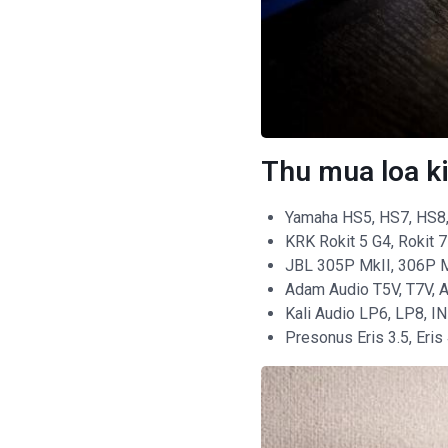
Thu mua loa k
Yamaha HS5, HS7, HS
KRK Rokit 5 G4, Rokit 7 
JBL 305P MkII, 306P M
Adam Audio T5V, T7V, A
Kali Audio LP6, LP8, I
Presonus Eris 3.5, Eris 