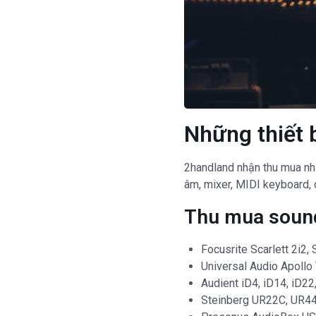
Những thiết 
2handland nhận thu mua nhi
âm, mixer, MIDI keyboard, 
Thu mua sound
Focusrite Scarlett 2i2, S
Universal Audio Apollo T
Audient iD4, iD14, iD22
Steinberg UR22C, UR44