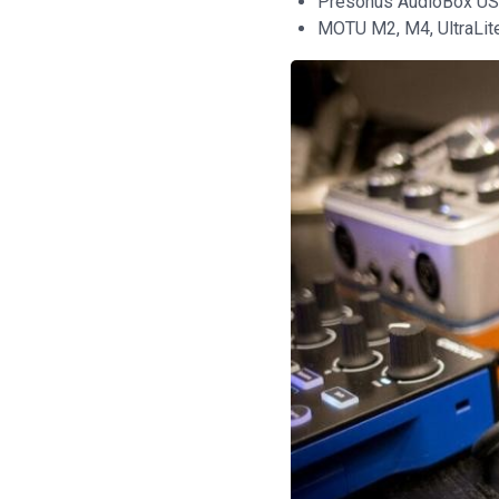
Presonus AudioBox USB 
MOTU M2, M4, UltraLite