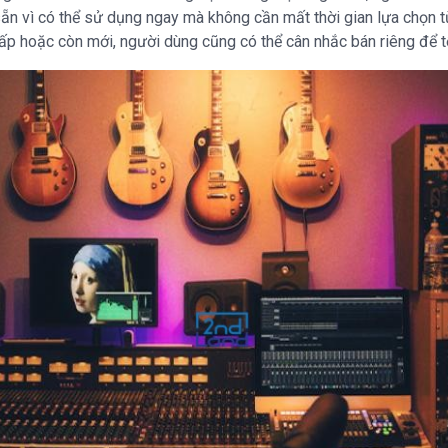
n vì có thể sử dụng ngay mà không cần mất thời gian lựa chọn từn
 cấp hoặc còn mới, người dùng cũng có thể cân nhắc bán riêng để tối