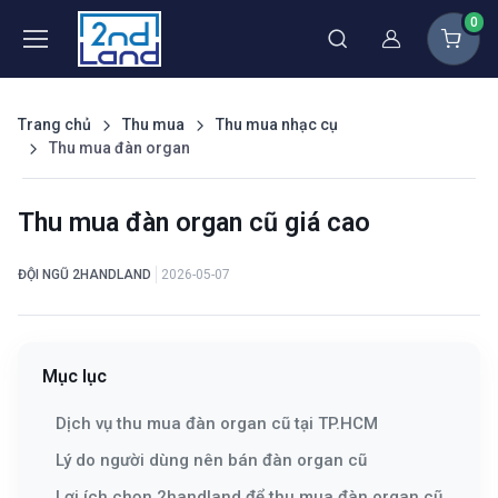
0
Thành viên
Trang chủ
Thu mua
Thu mua nhạc cụ
Thu mua đàn organ
Thu mua đàn organ cũ giá cao
ĐỘI NGŨ 2HANDLAND
2026-05-07
Mục lục
Dịch vụ thu mua đàn organ cũ tại TP.HCM
Lý do người dùng nên bán đàn organ cũ
Lợi ích chọn 2handland để thu mua đàn organ cũ