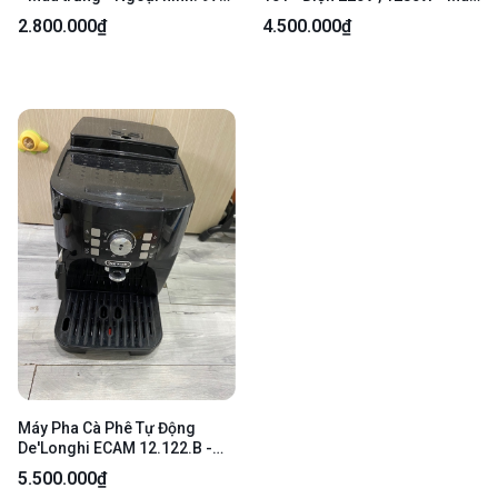
- Kèm nguồn, tay cầm, tay ép
đen - Ngoại hình: 97% - Dao
2.800.000₫
4.500.000₫
hơi mòn - Body
Máy Pha Cà Phê Tự Động
De'Longhi ECAM 12.122.B -
220-240V - Màu đen - Ngoại
5.500.000₫
hình: 97% - Kèm nguồn