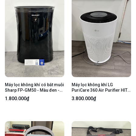
Máy lọc không khí có bắt muỗi
Máy lọc không khí LG
Sharp FP-GM50 - Màu đen -
PuriCare 360 Air Purifier HIT -
Ngoại hình 97% - Đã thay tấm
Màu trắng - Ngoại hình 98% -
1.800.000₫
3.800.000₫
lọc new - Body
lọc còn 68% - Kèm box