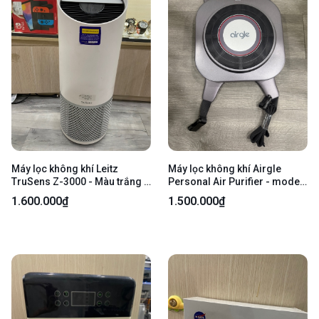
Máy lọc không khí Leitz
Máy lọc không khí Airgle
TruSens Z-3000 - Màu trắng -
Personal Air Purifier - model
Ngoại hình: 97% - đèn UV cần
AG25 - Màu tím - Ngoại hình
1.600.000₫
1.500.000₫
được thay thế, hư màn hình
97.5% - lọc dơ - Kèm nguồn ,
hiển thị - Kèm nguồn
khớp kết nối , có tẩu