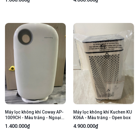
Openbox
Máy lọc không khí Coway AP-
Máy lọc không khí Kuchen KU
1009CH - Màu trắng - Ngoại
K06A - Màu trắng - Open box
hình: 97% - Ố vàng, lọc bụi -
1.400.000₫
4.900.000₫
Body