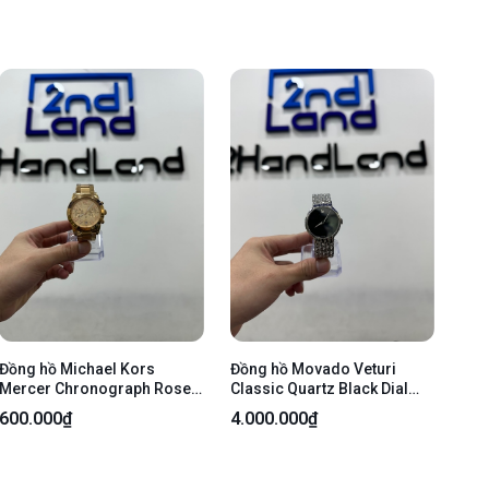
Body
Đồng hồ Michael Kors
Đồng hồ Movado Veturi
Mercer Chronograph Rose
Classic Quartz Black Dial
Gold-Tone Watch MK5727 -
Stainless Steel Watch -
600.000₫
4.000.000₫
40mm - Màu hồng gold -
36mm - Mặt đen dây bạc -
Ngoại hình 97% - Body
Ngoại hình 97% - Kèm box