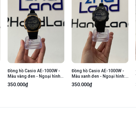
Đồng hồ Casio AE-1000W -
Đồng hồ Casio AE-1000W -
Màu vàng đen - Ngoại hình:
Màu xanh đen - Ngoại hình:
95% - Trầy body, trầy kính -
96% - Trầy body, trầy kính -
350.000₫
350.000₫
Body
Body