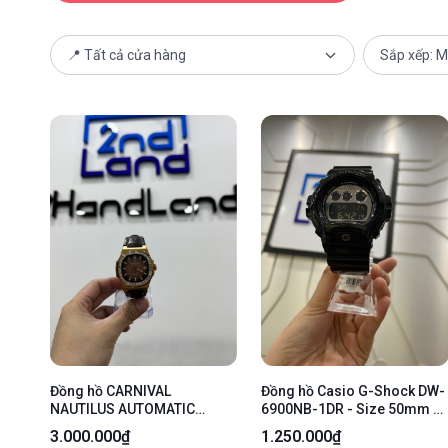
Đồng hồ CARNIVAL
Đồng hồ Casio G-Shock DW-
NAUTILUS AUTOMATIC
6900NB-1DR - Size 50mm -
8108G-VH-DD-N - 40mm -
Màu đen - Ngoại hình: 98% -
3.000.000₫
1.250.000₫
Màu Gold - Ngoại hình 97% -
Body