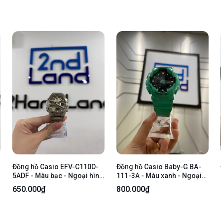
Đồng hồ Casio EFV-C110D-
Đồng hồ Casio Baby-G BA-
5ADF - Màu bạc - Ngoại hình
111-3A - Màu xanh - Ngoại
96% - Kính trầy sâu nhiều
hình: 97% - Ố xước sườn,
650.000₫
800.000₫
đường , lưng trầy - Kèm Box
kính - Body