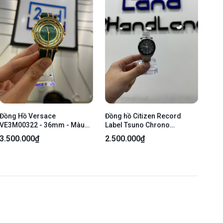
Đồng Hồ Versace
Đồng hồ Citizen Record
VE3M00322 - 36mm - Màu
Label Tsuno Chrono
vàng mặt xanh - Ngoại hình:
AN3660-81L - 38mm - Màu
3.500.000₫
2.500.000₫
98% - FullBox
bạc - Ngoại hình 97% - Body