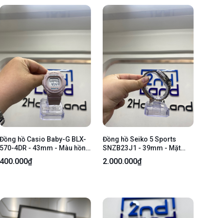
Đồng hồ Casio Baby-G BLX-
Đồng hồ Seiko 5 Sports
570-4DR - 43mm - Màu hồng
SNZB23J1 - 39mm - Mặt
- Ngoại hình 96% - Dây
đen - Ngoại hình 97.5% - Mất
400.000₫
2.000.000₫
xuống màu, mất đèn - Body
1 gạch trên vòng xoay -
Body