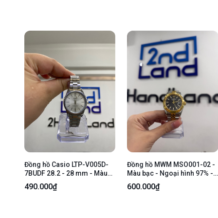
Body
Đồng hồ Casio LTP-V005D-
Đồng hồ MWM MSO001-02 -
7BUDF 28.2 - 28 mm - Màu
Màu bạc - Ngoại hình 97% -
bạc - Ngoại hình 98% - Body
Lưng trầy nhiều , viền trầy -
490.000₫
600.000₫
Kèm box