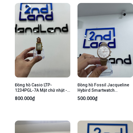
Đồng hồ Casio LTP-
Đồng hồ Fossil Jacqueline
1234PGL-7A Mặt chữ nhật -
Hybird Smartwatch
25 x 20mm - Màu trắng vàng
FTW5014 - Màu nâu - Ngoại
800.000₫
500.000₫
- Ngoại hình 98% - Body
hình 97% - Mặt sau xước
nhiều , dây da mòn đổi màu,
mốc, mặt kính đục - Body