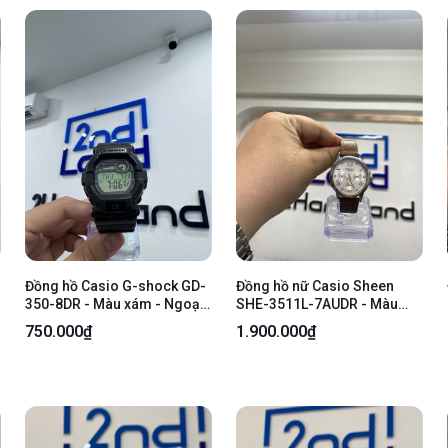
Đồng hồ Casio G-shock GD-
Đồng hồ nữ Casio Sheen
350-8DR - Màu xám - Ngoại
SHE-3511L-7AUDR - Màu
hình 97% - dây mất form ,
kem - Ngoại hình 98% - Body
750.000₫
1.900.000₫
xuống màu nhẹ - Body