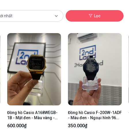
Lọc
Đồng hồ Casio A168WEGB-
Đồng hồ Casio F-200W-1ADF
1B - Mặt đen - Màu vàng -
- Màu đen - Ngoại hình 96% -
Ngoại hình: 97% - Xước kính ,
Trầy, mòn, đã thay dây -
600.000₫
350.000₫
trầy mặt đế nhiều - Body
Body