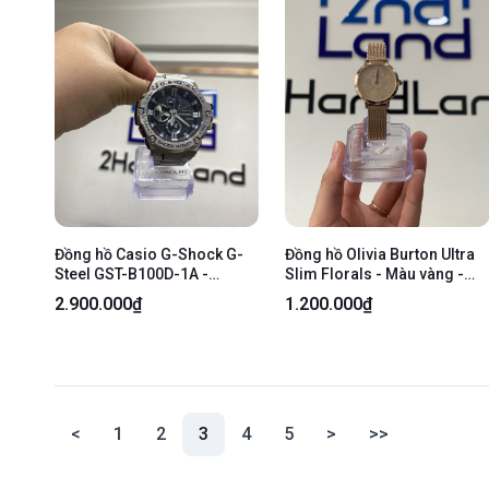
Đồng hồ Casio G-Shock G-
Đồng hồ Olivia Burton Ultra
Steel GST-B100D-1A -
Slim Florals - Màu vàng -
53.8mm - Màu bạc mặt đen -
Ngoại hình: 98% - Box
2.900.000₫
1.200.000₫
Ngoại hình 97,5% - kính trầy,
tróc chữ - Body
(current)
<
1
2
3
4
5
>
>>