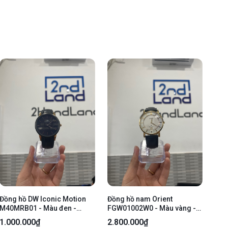
Đồng hồ DW Iconic Motion
Đồng hồ nam Orient
M40MRB01 - Màu đen -
FGW01002W0 - Màu vàng -
Ngoại hình: 97% - Body +
Ngoại hình: 97% - Dây da
1.000.000₫
2.800.000₫
mặt xước mèo - Body
sờn nhẹ, mặt sau ố nhẹ -