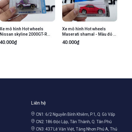
Xe mô hình Hot wheels
Xe mô hình Hot wheels
Nissan skyline 2000GT-R
Maserati shamal - Màu đỏ -
LBWK - Màu tím - Ngoại hình
Ngoại hình 98% - kèm box
40.000₫
40.000₫
98% - kèm box
Liên hệ
CN1: 6/2 Nguyễn Bỉnh Khiêm, P.1, Q. Gò Vấp
CN2: 186 Độc Lập, Tân Thành, Q. Tân Phú
CN3: 437 Lê Văn Việt, Tăng Nhơn Phú A, Thủ