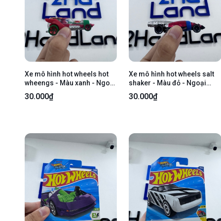
Xe mô hình hot wheels hot
Xe mô hình hot wheels salt
wheengs - Màu xanh - Ngoại
shaker - Màu đỏ - Ngoại
hình 97% - Body
hình 97% - Body
30.000₫
30.000₫