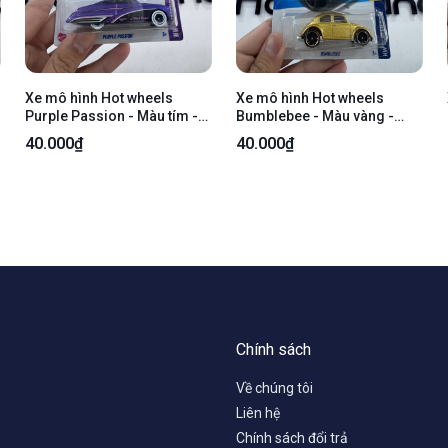
Xe mô hình Hot wheels
Xe mô hình Hot wheels
Purple Passion - Màu tím -
Bumblebee - Màu vàng -
Ngoại hình 98% - kèm box
Ngoại hình 98% - kèm box
40.000₫
40.000₫
Chính sách
Về chúng tôi
Liên hệ
Chính sách đổi trả