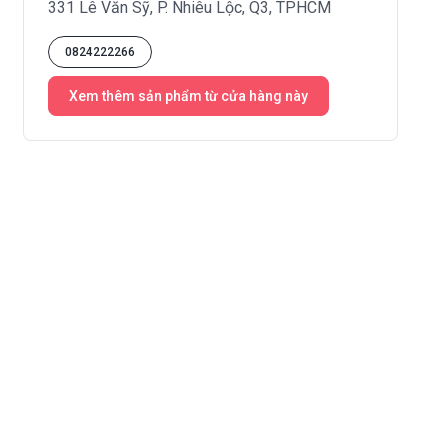
331 Lê Văn Sỹ, P. Nhiêu Lộc, Q3, TPHCM
0824222266
Xem thêm sản phẩm từ cửa hàng này