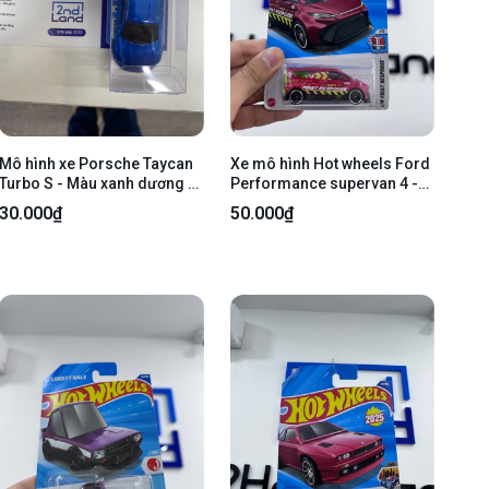
Mô hình xe Porsche Taycan
Xe mô hình Hot wheels Ford
Turbo S - Màu xanh dương -
Performance supervan 4 -
Ngoại hình 98% - Body
Màu đỏ - Newseal
30.000₫
50.000₫