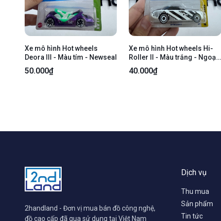
Xe mô hình Hot wheels
Xe mô hình Hot wheels Hi-
Deora III - Màu tím - Newseal
Roller II - Màu trắng - Ngoại
hình 98% - Trầy xước nhẹ -
50.000₫
40.000₫
kèm box
Dịch vụ
Thu mua
Sản phẩm
2handland - Đơn vị mua bán đồ công nghệ,
Tin tức
đồ cao cấp đã qua sử dụng tại Việt Nam