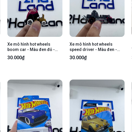
Xe mô hình hot wheels
Xe mô hình hot wheels
boom car - Màu đen đỏ -
speed driver - Màu đen -
Ngoại hình 97% - Body
Ngoại hình 97% - Body
30.000₫
30.000₫