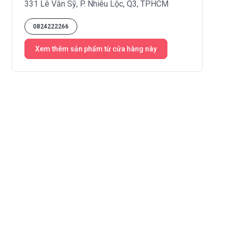
331 Lê Văn Sỹ, P. Nhiêu Lộc, Q3, TPHCM
0824222266
Xem thêm sản phẩm từ cửa hàng này