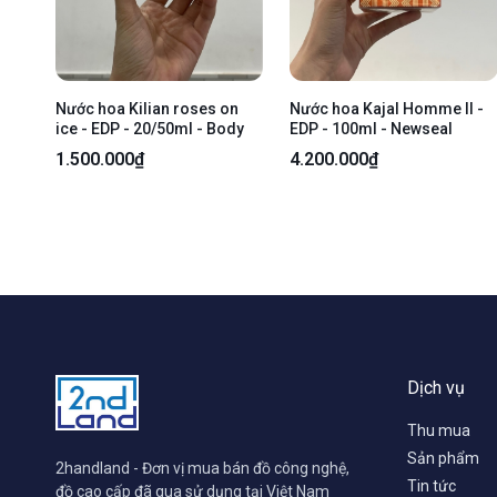
Nước hoa Kilian roses on
Nước hoa Kajal Homme II -
ice - EDP - 20/50ml - Body
EDP - 100ml - Newseal
1.500.000₫
4.200.000₫
Dịch vụ
Thu mua
Sản phẩm
2handland - Đơn vị mua bán đồ công nghệ,
Tin tức
đồ cao cấp đã qua sử dụng tại Việt Nam