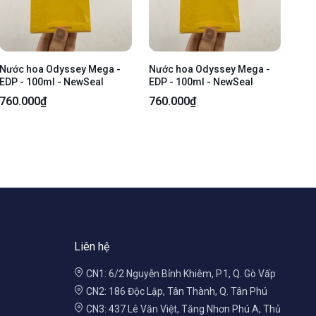
Nước hoa Odyssey Mega -
Nước hoa Odyssey Mega -
EDP - 100ml - NewSeal
EDP - 100ml - NewSeal
760.000₫
760.000₫
Liên hệ
CN1: 6/2 Nguyễn Bỉnh Khiêm, P.1, Q. Gò Vấp
CN2: 186 Độc Lập, Tân Thành, Q. Tân Phú
CN3: 437 Lê Văn Việt, Tăng Nhơn Phú A, Thủ