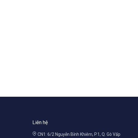
Liên hệ
CN1: 6/2 Nguyễn Bỉnh Khiêm, P.1, Q. Gò Vấp