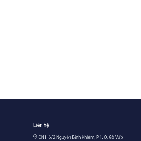
Liên hệ
CN1: 6/2 Nguyễn Bỉnh Khiêm, P.1, Q. Gò Vấp