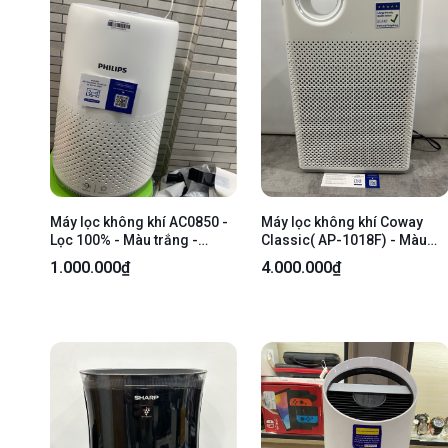
Máy lọc không khí AC0850 -
Máy lọc không khí Coway
Lọc 100% - Màu trắng -
Classic( AP-1018F) - Màu
Ngoại hình: 98% - Kèm
trắng - Ngoại hình 99% -
1.000.000₫
4.000.000₫
nguồn
Openbox