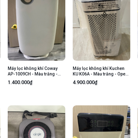
Máy lọc không khí Coway
Máy lọc không khí Kuchen
AP-1009CH - Màu trắng -
KU K06A - Màu trắng - Open
Ngoại hình: 97% - Ố vàng,
box
1.400.000₫
4.900.000₫
lọc bụi - Body