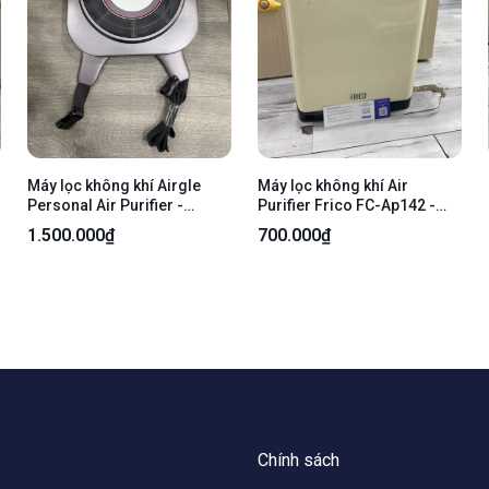
Máy lọc không khí Airgle
Máy lọc không khí Air
Personal Air Purifier -
Purifier Frico FC-Ap142 -
model AG25 - Màu tím -
Màu trắng - Ngoại hình: 97%
1.500.000₫
700.000₫
Ngoại hình 97.5% - lọc dơ -
- Body
Kèm nguồn , khớp kết nối , có
tẩu
Chính sách