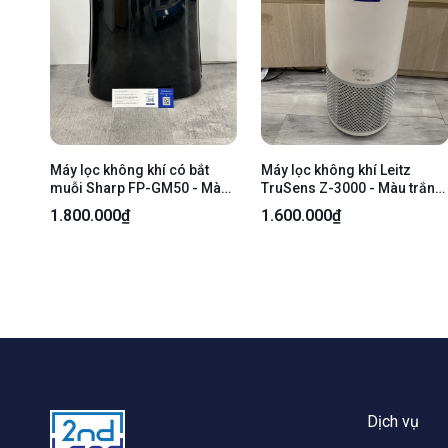
Máy lọc không khí có bắt
Máy lọc không khí Leitz
muỗi Sharp FP-GM50 - Màu
TruSens Z-3000 - Màu trắng
đen - Ngoại hình 97% - Đã
- Ngoại hình: 97% - đèn UV
1.800.000₫
1.600.000₫
thay tấm lọc new - Body
cần được thay thế, hư màn
hình hiển thị - Kèm nguồn
Dịch vụ