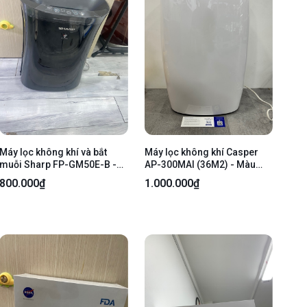
Máy lọc không khí và bắt
Máy lọc không khí Casper
muỗi Sharp FP-GM50E-B -
AP-300MAI (36M2) - Màu
Màu Đen - Ngoại hình: 97% -
trắng - Ngoại hình 97% -
800.000₫
1.000.000₫
Lọc bụi nhiều- Body
Body