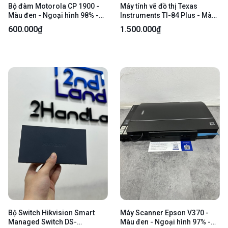
Bộ đàm Motorola CP 1900 -
Máy tính vẽ đồ thị Texas
Màu đen - Ngoại hình 98% -
Instruments TI-84 Plus - Màu
Kèm box + Dock sạc
đen - Ngoại hình: 97% - Xước
600.000₫
1.500.000₫
lưng - Body
Bộ Switch Hikvision Smart
Máy Scanner Epson V370 -
Managed Switch DS-
Màu đen - Ngoại hình 97% -