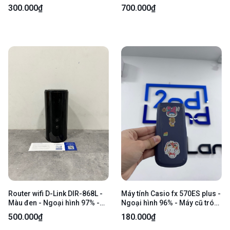
3E1309P-EI/M - Màu xám -
Kèm nguồn
300.000₫
700.000₫
Ngoại hình 98% - Fullbox
Router wifi D-Link DIR-868L -
Máy tính Casio fx 570ES plus -
Màu đen - Ngoại hình 97% -
Ngoại hình 96% - Máy cũ tróc
Kèm nguồn
sơn, dính sticker nhiều - Body
500.000₫
180.000₫