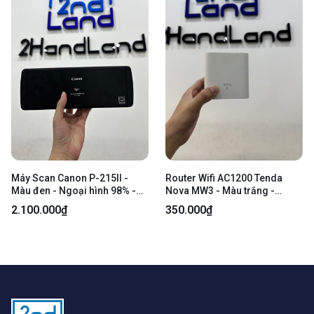
Máy Scan Canon P-215II -
Router Wifi AC1200 Tenda
Màu đen - Ngoại hình 98% -
Nova MW3 - Màu trắng -
Kèm box + 2 cáp kết nối
Ngoại hình 97% - Kèm nguồn
2.100.000₫
350.000₫