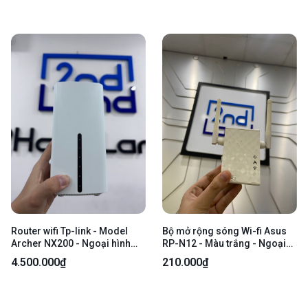
Router wifi Tp-link - Model
Bộ mở rộng sóng Wi-fi Asus
Archer NX200 - Ngoại hình
RP-N12 - Màu trắng - Ngoại
97.5% - Ố nhẹ - Kèm nguồn
hình: 97% - Ố, xước - Body
4.500.000₫
210.000₫