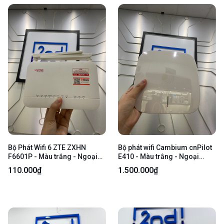
Bộ Phát Wifi 6 ZTE ZXHN
Bộ phát wifi Cambium cnPilot
F6601P - Màu trắng - Ngoại
E410 - Màu trắng - Ngoại
hình: 97% - Chưa đăng kí nhà
hình: 98% - Kèm Box
110.000₫
1.500.000₫
mạng - Kèm nguồn