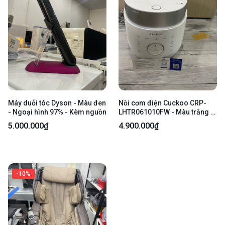
Máy duỗi tóc Dyson - Màu đen
Nồi cơm điện Cuckoo CRP-
- Ngoại hình 97% - Kèm nguồn
LHTR061010FW - Màu trắng -
Ngoại hình: 97.5% - Body
5.000.000₫
4.900.000₫
-10%