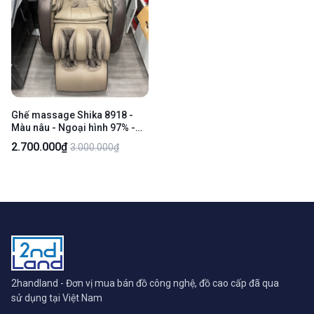
Ghế massage Shika 8918 -
Màu nâu - Ngoại hình 97% -
Rách da - Body
2.700.000₫
3.000.000₫
2handland - Đơn vị mua bán đồ công nghệ, đồ cao cấp đã qua
sử dụng tại Việt Nam