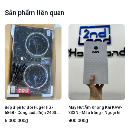
Sản phẩm liên quan
Bếp điện từ đôi Fuger FG-
Máy Hút Ẩm Không Khí KAW-
6868 - Công suất điện 2400w -
333N - Màu trắng - Ngoại hình
380mm - Màu đen - Open box
97% - Kèm nguồn
6.000.000₫
400.000₫