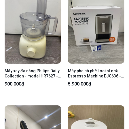
Máy xay đa năng Philips Daily
Máy pha cà phê LocknLock
Collection - model HR7627 -
Espresso Machine EJC636 -
Màu be - Ngoại hình 97% -
Nguồn 220V - Màu bạc -
900.000₫
5.900.000₫
Fullbox
Newseal