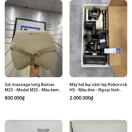
Gối massage lưng Bumas
Máy hút bụi cầm tay Roborock
M23 - Model M23 - Màu kem -
H5 - Màu đen - Ngoại hình
Ngoại hình: 97% - Dính vết bẩn
97% - Kèm box + Thân máy +
800.000₫
2.000.000₫
nhẹ - Body
Ống nối + Đầu hút sàn đa bề
mặt + Đầu hút mini có động cơ
+ đầu hút khe kiêm chổi 2
trong 1 + đế sạc treo tường +
dây sạc