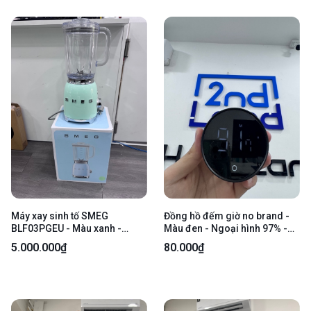
Máy xay sinh tố SMEG
Đồng hồ đếm giờ no brand -
BLF03PGEU - Màu xanh -
Màu đen - Ngoại hình 97% -
Ngoại hình 97% - Cốc xay trầy
Mặt kính xước - Body
5.000.000₫
80.000₫
xước - Kèm box