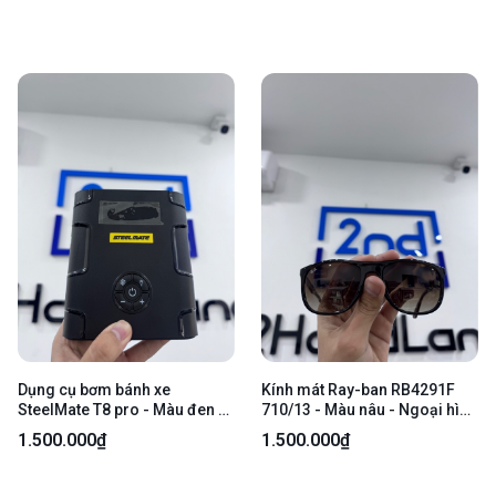
Dụng cụ bơm bánh xe
Kính mát Ray-ban RB4291F
SteelMate T8 pro - Màu đen -
710/13 - Màu nâu - Ngoại hình
Ngoại hình 98% - Đủ phụ kiện
98% - Kèm bao da, khăn lau
1.500.000₫
1.500.000₫