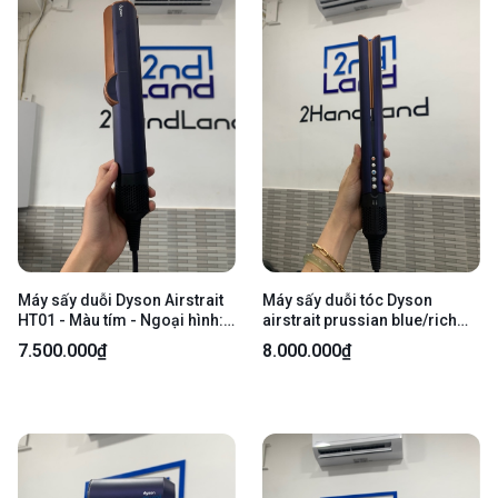
Máy sấy duỗi Dyson Airstrait
Máy sấy duỗi tóc Dyson
HT01 - Màu tím - Ngoại hình:
airstrait prussian blue/rich
98% - Body
copper HT01 - Màu xanh -
7.500.000₫
8.000.000₫
Ngoại hình: 98% - Kèm túi + 1
lược tóc Dyson