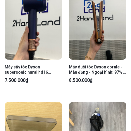
Máy sấy tóc Dyson
Máy duỗi tóc Dyson corale -
supersonic nural hd16
Màu đồng - Ngoại hình: 97% -
Pburco - Màu xanh - Ngoại
Trầy body - Kèm sạc
7.500.000₫
8.500.000₫
hình: 98% - Thiếu 1 đầu sấy -
Fullbox