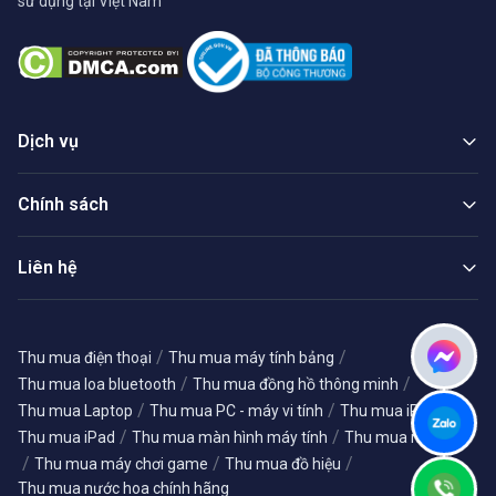
sử dụng tại Việt Nam
Dịch vụ
Chính sách
Liên hệ
/
/
Thu mua điện thoại
Thu mua máy tính bảng
/
/
Thu mua loa bluetooth
Thu mua đồng hồ thông minh
/
/
/
Thu mua Laptop
Thu mua PC - máy vi tính
Thu mua iPhone
/
/
Thu mua iPad
Thu mua màn hình máy tính
Thu mua máy ảnh
/
/
/
Thu mua máy chơi game
Thu mua đồ hiệu
Thu mua nước hoa chính hãng