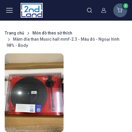
0
Thành viên
Trang chủ
Món đồ theo sở thích
Mâm đĩa than Music hall mmf-2.3 - Màu đỏ - Ngoại hình:
98% - Body