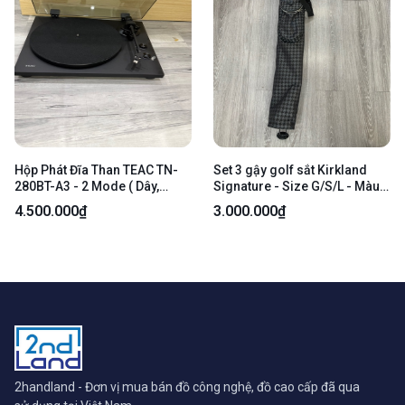
Hộp Phát Đĩa Than TEAC TN-
Set 3 gậy golf sắt Kirkland
280BT-A3 - 2 Mode ( Dây,
Signature - Size G/S/L - Màu
Bluetooth) - Màu đen - Ngoại
bạc - Ngoại hình: 97% - Kèm
4.500.000₫
3.000.000₫
hình: 98% - FullBox
túi
2handland - Đơn vị mua bán đồ công nghệ, đồ cao cấp đã qua