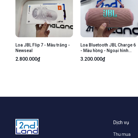
Loa JBL Flip 7 - Màu trắng -
Loa Bluetooth JBL Charge 6
Newseal
- Màu hồng - Ngoại hình
97,5% - Kèm 1 dây sạc Type-
2.800.000₫
3.200.000₫
C
Dịch vụ
Thu mua