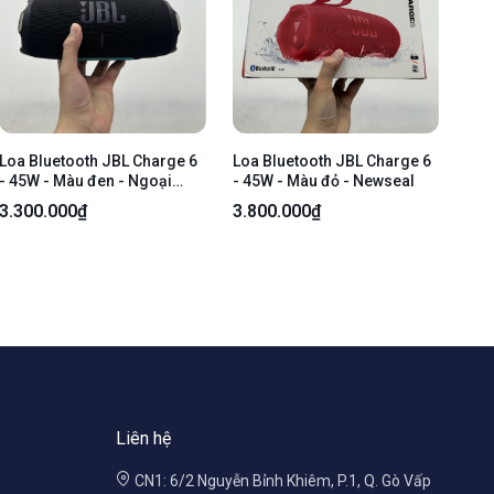
Loa Bluetooth JBL Charge 6
Loa Bluetooth JBL Charge 6
- 45W - Màu đen - Ngoại
- 45W - Màu đỏ - Newseal
hình 97% - Kèm sạc
3.300.000₫
3.800.000₫
Liên hệ
CN1: 6/2 Nguyễn Bỉnh Khiêm, P.1, Q. Gò Vấp