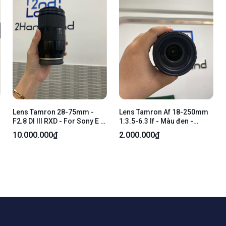
Lens Tamron 28-75mm -
Lens Tamron Af 18-250mm
F2.8 DI III RXD - For Sony E -
1:3.5-6.3 If - Màu đen -
Màu đen - Ngoại hình: 96% -
Ngoại hình 98% - Bụi trong
10.000.000₫
2.000.000₫
Body
nhẹ - Body