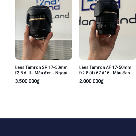
Lens Tamron SP 17-50mm
Lens Tamron AF 17-50mm
f2.8 di II - Màu đen - Ngoại
f/2.8 (if) 67 A16 - Màu đen -
hình: 98% - Body
Ngoại hình: 98% - Body
3.500.000₫
2.000.000₫