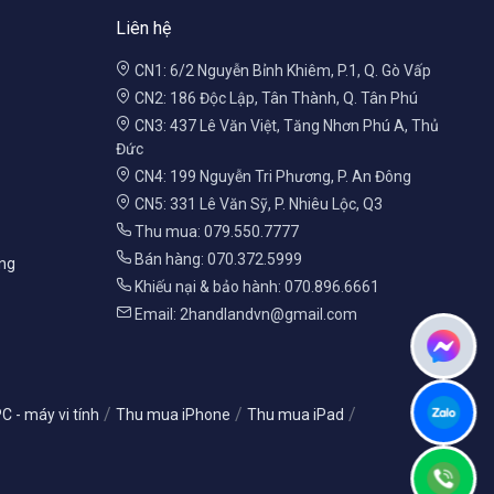
Liên hệ
CN1: 6/2 Nguyễn Bỉnh Khiêm, P.1, Q. Gò Vấp
CN2: 186 Độc Lập, Tân Thành, Q. Tân Phú
CN3: 437 Lê Văn Việt, Tăng Nhơn Phú A, Thủ
Đức
CN4: 199 Nguyễn Tri Phương, P. An Đông
CN5: 331 Lê Văn Sỹ, P. Nhiêu Lộc, Q3
Thu mua: 079.550.7777
Bán hàng: 070.372.5999
àng
Khiếu nại & bảo hành: 070.896.6661
Email: 2handlandvn@gmail.com
/
/
/
 - máy vi tính
Thu mua iPhone
Thu mua iPad