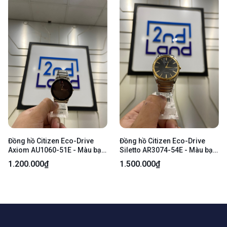
Đồng hồ Citizen Eco-Drive
Đồng hồ Citizen Eco-Drive
Axiom AU1060-51E - Màu bạc
Siletto AR3074-54E - Màu bạc
- Ngoại hình: 97% - Xước
- Ngoại hình: 97% - Xước sườn
1.200.000₫
1.500.000₫
sườn, lưng - Body
lưng - Body