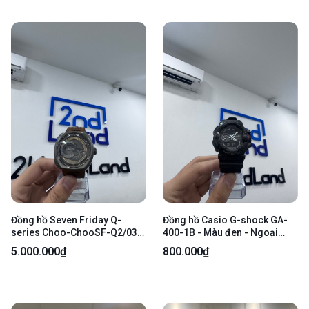
Đồng hồ Seven Friday Q-
Đồng hồ Casio G-shock GA-
series Choo-ChooSF-Q2/03-
400-1B - Màu đen - Ngoại
D308 - Màu nâu - Ngoại hình
hình 96% - Mặt đồng hồ mòn,
5.000.000₫
800.000₫
97% - Dây da gãy form, mốc
mặt lưng trầy, viền trầy, dây
dây, kính trầy nhiều - Body
đeo nứt, trầy xước nhiều -
Body