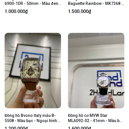
6900-1DR - 50mm - Màu đen -
Baguette Rainbow - MK7368 -
Ngoại hình 97% - Body
36mm - Màu bạc - Ngoại hình:
1.000.000₫
1.500.000₫
97.5% - Body
Đồng hồ Bvono Italy mẫu B-
Đồng hồ cơ MVW Star
5508 - Màu bạc - Ngoại hình:
MLA092-02 - 41mm - Màu bạc
97% - Xước kính, sườn, lưng -
- Ngoại hình 98% - Body
1.200.000₫
1.600.000₫