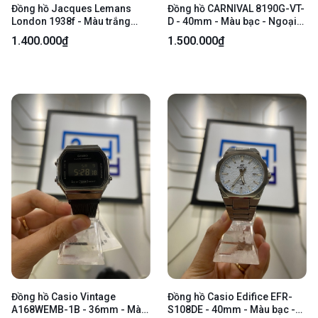
Đồng hồ Jacques Lemans
Đồng hồ CARNIVAL 8190G-VT-
London 1938f - Màu trắng
D - 40mm - Màu bạc - Ngoại
vàng - Ngoại hình: 98% - Body
hình 98% - Kèm box
1.400.000₫
1.500.000₫
Đồng hồ Casio Vintage
Đồng hồ Casio Edifice EFR-
A168WEMB-1B - 36mm - Màu
S108DE - 40mm - Màu bạc -