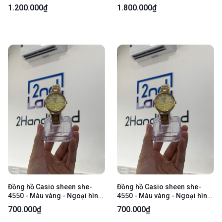
Bạc - Ngoại hình: 97.5% - Kèm
Ngoại hình: 97.5% - Thân xước
1.200.000₫
1.800.000₫
Box
nhẹ - FullBox
Đồng hồ Casio sheen she-
Đồng hồ Casio sheen she-
4550 - Màu vàng - Ngoại hình:
4550 - Màu vàng - Ngoại hình:
98% - Trầy body nhẹ - Body
98% - Trầy body nhẹ - Body
700.000₫
700.000₫