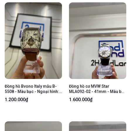
Đồng hồ Bvono Italy mẫu B-
Đồng hồ cơ MVW Star
5508 - Màu bạc - Ngoại hình:
MLA092-02 - 41mm - Màu bạc
97% - Xước kính, sườn, lưng -
- Ngoại hình 98% - Body
1.200.000₫
1.600.000₫
Body