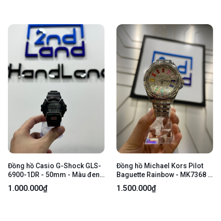
Đồng hồ Casio G-Shock GLS-
Đồng hồ Michael Kors Pilot
6900-1DR - 50mm - Màu đen -
Baguette Rainbow - MK7368 -
Ngoại hình 97% - Body
36mm - Màu bạc - Ngoại hình:
1.000.000₫
1.500.000₫
97.5% - Body