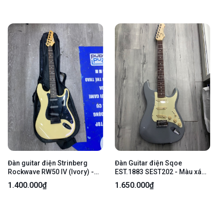
Đàn guitar điện Strinberg
Đàn Guitar điện Sqoe
Rockwave RW50 IV (Ivory) -
EST.1883 SEST202 - Màu xám
Màu be - Ngoại hình 98% -
- Ngoại hình: 98% - Kèm túi +
1.400.000₫
1.650.000₫
Kèm túi
đủ phụ kiện