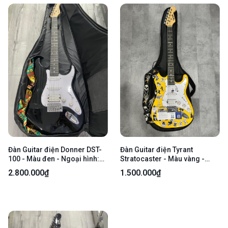
Đàn Guitar điện Donner DST-
Đàn Guitar điện Tyrant
100 - Màu đen - Ngoại hình:
Stratocaster - Màu vàng -
98% - Kèm Amply DK IG-10
Ngoại hình 97% - Trầy xước
2.800.000₫
1.500.000₫
mini, capo, túi
dăm, dán sticker nhiều - Kèm
túi