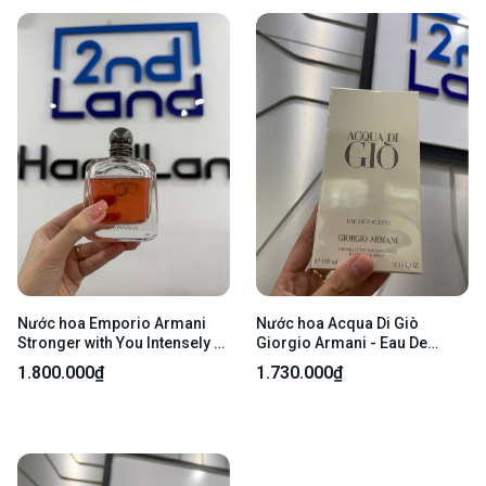
Nước hoa Emporio Armani
Nước hoa Acqua Di Giò
Stronger with You Intensely -
Giorgio Armani - Eau De
EDP - 80/100ml - Tester -
Toilette - 100ml - Newseal
1.800.000₫
1.730.000₫
Body