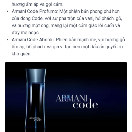
hương ấm áp và gợi cảm.
Armani Code Profumo: Một phiên bản phong phú hơn
của dòng Code, với sự pha trộn của vani, hổ phách, gỗ,
và hương mật ong, mang lại một cảm giác lôi cuốn và
đầy mê hoặc.
Armani Code Absolu: Phiên bản mạnh mẽ, với hương gỗ
ấm áp, hổ phách, và gia vị tạo nên một dấu ấn quyến rũ
khó quên.