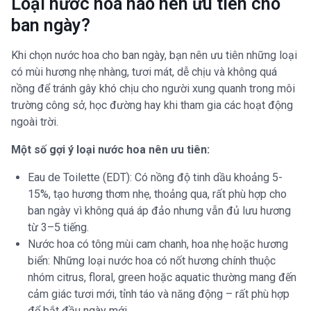
Loại nước hoa nào nên ưu tiên cho
ban ngày?
Khi chọn nước hoa cho ban ngày, bạn nên ưu tiên những loại
có mùi hương nhẹ nhàng, tươi mát, dễ chịu và không quá
nồng để tránh gây khó chịu cho người xung quanh trong môi
trường công sở, học đường hay khi tham gia các hoạt động
ngoài trời.
Một số gợi ý loại nước hoa nên ưu tiên:
Eau de Toilette (EDT): Có nồng độ tinh dầu khoảng 5-
15%, tạo hương thơm nhẹ, thoảng qua, rất phù hợp cho
ban ngày vì không quá áp đảo nhưng vẫn đủ lưu hương
từ 3–5 tiếng.
Nước hoa có tông mùi cam chanh, hoa nhẹ hoặc hương
biển: Những loại nước hoa có nốt hương chính thuộc
nhóm citrus, floral, green hoặc aquatic thường mang đến
cảm giác tươi mới, tỉnh táo và năng động – rất phù hợp
để bắt đầu ngày mới.