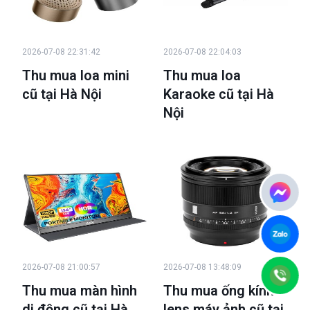
2026-07-08 22:31:42
2026-07-08 22:04:03
Thu mua loa mini
Thu mua loa
cũ tại Hà Nội
Karaoke cũ tại Hà
Nội
2026-07-08 21:00:57
2026-07-08 13:48:09
Thu mua màn hình
Thu mua ống kính -
di động cũ tại Hà
lens máy ảnh cũ tại