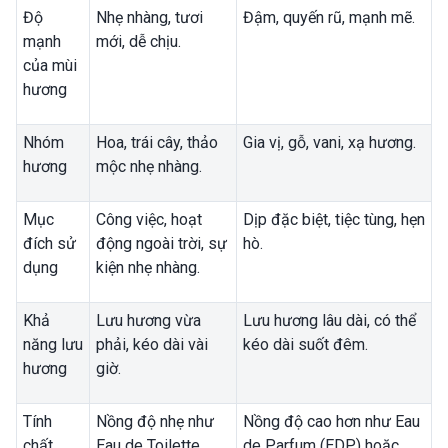
Độ
Nhẹ nhàng, tươi
Đậm, quyến rũ, mạnh mẽ.
mạnh
mới, dễ chịu.
của mùi
hương
Nhóm
Hoa, trái cây, thảo
Gia vị, gỗ, vani, xạ hương.
hương
mộc nhẹ nhàng.
Mục
Công việc, hoạt
Dịp đặc biệt, tiệc tùng, hẹn
đích sử
động ngoài trời, sự
hò.
dụng
kiện nhẹ nhàng.
Khả
Lưu hương vừa
Lưu hương lâu dài, có thể
năng lưu
phải, kéo dài vài
kéo dài suốt đêm.
hương
giờ.
Tính
Nồng độ nhẹ như
Nồng độ cao hơn như Eau
chất
Eau de Toilette
de Parfum (EDP) hoặc