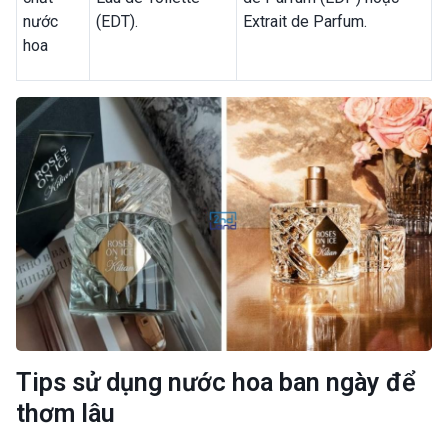
nước
(EDT).
Extrait de Parfum.
hoa
Tips sử dụng nước hoa ban ngày để
thơm lâu