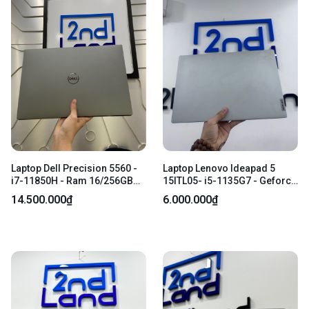
Laptop Dell Precision 5560 -
Laptop Lenovo Ideapad 5
i7-11850H - Ram 16/256GB
15ITL05- i5-1135G7 - Geforce
SSD - Ổ tốt - RTX A2000 - Pin
MX450 - 8/512GB SSD - Màu
14.500.000₫
6.000.000₫
47% - Màu đen - Ngoại hình:
xám - Pin thay new - Ngoại
97% - Xước sườn, màn ám
hình 97% - Tróc touchpad,
hồng - Body - Kèm sạc
touchpad ko bấm được, màn
ám hồng, phản quang,hằn
phím - Kèm sạc