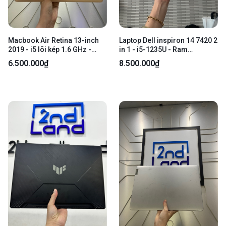
Macbook Air Retina 13-inch
Laptop Dell inspiron 14 7420 2
2019 - i5 lõi kép 1.6 GHz -
in 1 - i5-1235U - Ram
Ram 8/256GB - Đồ hoạ Intel
16GB/512GB SSD - Màu bạc -
6.500.000₫
8.500.000₫
UHD Graphics 617 - Pin 100%
Pin 48% - Ngoại hình: 97% -
thay new - Màu gold - Ngoại
Tróc phím, viền ám hồng -
hình: 97% - Màn ám xanh viền,
Kèm sạc + bút
ám hồng trong, 1 vết xước cấn
trên màn - Kèm sạc