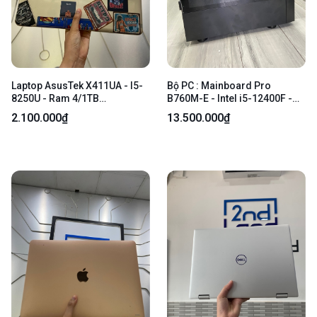
Laptop AsusTek X411UA - I5-
Bộ PC : Mainboard Pro
8250U - Ram 4/1TB
B760M-E - Intel i5-12400F -
HDD+120gb SSD - Pin chai
MSI GEFORCE RTX 3050 6GB -
2.100.000₫
13.500.000₫
nặng - Màu đồng - Ngoại
Ổ SSD 512GB SK 99 chạy 519
hình: 97% - bản lề lỏng, màn
giờ - 1 Thanh Ram Fury Beast
ám hồng, phản quang, xước
16GB DDR4-3200 - Màu đen -
cấn, dán sticker - Kèm sạc
Ngoại hình: 98% - Kèm nguồn
+ DP