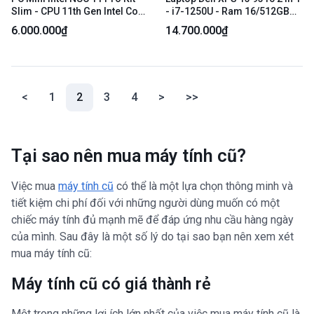
Slim - CPU 11th Gen Intel Core
- i7-1250U - Ram 16/512GB
i5-1135G7 @ 2.40GHz - Ram
SSD - Pin 70% - Màu xanh
6.000.000₫
14.700.000₫
8/256GB GPU Intel Iris Xe
dương - Ngoại hình: 97% -
Graphics (Sức khỏe ổ 83%) -
Kèm sạc
Màu đen - Ngoại hình 97% -
Kèm dây nguồn
(current)
<
1
2
3
4
>
>>
Tại sao nên mua máy tính cũ?
Việc mua
máy tính cũ
có thể là một lựa chọn thông minh và
tiết kiệm chi phí đối với những người dùng muốn có một
chiếc máy tính đủ mạnh mẽ để đáp ứng nhu cầu hàng ngày
của mình. Sau đây là một số lý do tại sao bạn nên xem xét
mua máy tính cũ:
Máy tính cũ có giá thành rẻ
Một trong những lợi ích lớn nhất của việc mua máy tính cũ là