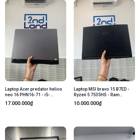
Laptop Acer predator helios
Laptop MSI bravo 15 B7ED -
neo 16 PHN16-71 - i5-
Ryzen 5 7535HS - Ram
13500HX - RTX 4050 6gb -
16GB/512GB SSD - AMD
17.000.000₫
10.000.000₫
Ram 16gb/ssd 512gb - Màu
radeon rx 6550m - Màu đen -
đen - Pin 74% - Ngoại hình:
Pin 84% - Ngoại hình: 97% - 1
96.5% - Lỏng cổng Lan - Kèm
đóm phản quang, hở mặt b -
sạc
Fullbox