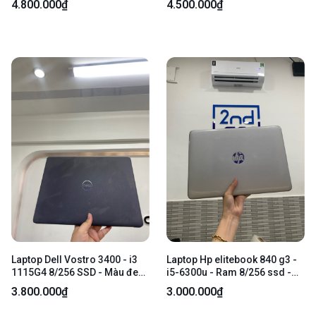
4.800.000₫
4.500.000₫
hình: 96% - Màn ám hồng,
(good) + 128GB SSD ( 91% ) -
phản quang - Kèm sạc
Pin 100% ( đã thay) - Màu
trắng - Ngoại hình 96.5% -
Phím Nhật - Kèm sạc
Laptop Dell Vostro 3400 - i3
Laptop Hp elitebook 840 g3 -
1115G4 8/256 SSD - Màu đen
i5-6300u - Ram 8/256 ssd -
- Pin thay 100% - Ngoại hình
Màu trắng - Pin chai - Ngoại
3.800.000₫
3.000.000₫
97% - 2 đốm phản quang, màn
hình: 97% - Màn ám hồng, mất
ám hồng nhẹ - Kèm sạc
nút chuột phụ - Kèm sạc