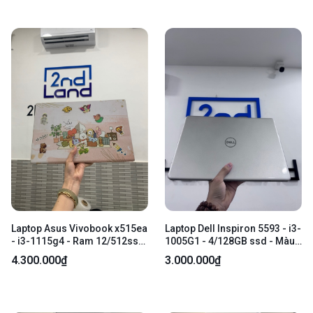
Laptop Asus Vivobook x515ea
Laptop Dell Inspiron 5593 - i3-
- i3-1115g4 - Ram 12/512ssd
1005G1 - 4/128GB ssd - Màu
- Màu bạc - Pin 60% - Ngoại
bạc - Pin 56% - Ngoại hình
4.300.000₫
3.000.000₫
hình: 97% - Màn trầy, ám hồng,
98% - Màn hồng nhẹ , hằn
trầy body, lỏng bản lề, cấn góc
phím phản quang , máy trầy
- Kèm sạc
xước , ổ sức khoẻ 66% - Kèm
sạc