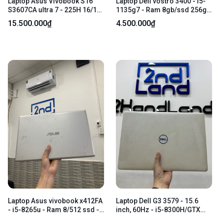
Laptop Asus Vivobook S16
Laptop Dell vostro 3400 - i5-
S3607CA ultra 7 - 225H 16/1T
1135g7 - Ram 8gb/ssd 256gb
- màn FullHD/ 144hz/ ips -
- Màu đen - Pin 34% - Ngoại
15.500.000₫
4.500.000₫
Màu xám - Pin 90% - Ngoại
hình: 95% - Bể mặt C, màn
hình 98% - Layout phím Thái -
phản quan + ám hồng - Kèm
Kèm sạc
sạc
Laptop Asus vivobook x412FA
Laptop Dell G3 3579 - 15.6
- i5-8265u - Ram 8/512 ssd -
inch, 60Hz - i5-8300H/GTX
Màu bạc - Pin 45% - Ngoại
1050 - Ram 16/1TB HDD