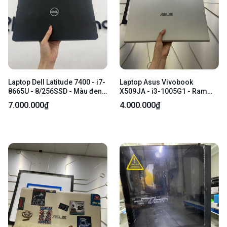
Laptop Dell Latitude 7400 - i7-
Laptop Asus Vivobook
8665U - 8/256SSD - Màu đen -
X509JA - i3-1005G1 - Ram
Pin 80% - Ngoại hình 97% -
12/512GB SSD - Pin 77% -
7.000.000₫
4.000.000₫
Màn ám xanh rõ , tối màn , tối
Màu bạc - Ngoại hình: 97% -
góc , tróc sơn viền - Kèm sạc
Mặt C trầy nhiều , loa rè nặng ,
màn ám hồng nhẹ , màn ám
viền vàng vừa - Kèm sạc