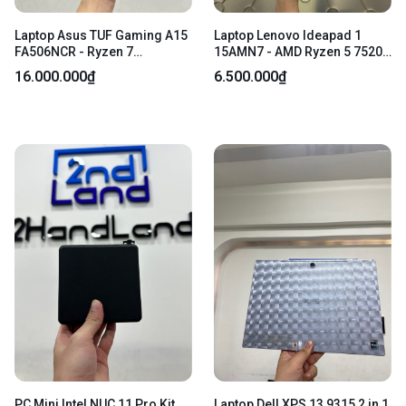
Laptop Asus TUF Gaming A15
Laptop Lenovo Ideapad 1
FA506NCR - Ryzen 7
15AMN7 - AMD Ryzen 5 7520U
7435HS/RTX 3050 - Ram
- Ram 8/512gb SSD - AMD
16.000.000₫
6.500.000₫
16/512GB SSD (99%) - Pin
RadeonT 610M - Pin 80% -
75% - Màu đen - Ngoại hình
Sức khoẻ ổ 88 - Màu bạc -
97% - Kèm sạc
Ngoại hình: 96% - Màn phản
quang+ ám hồng+in phím+hở
sáng, bản lề lỏng - Kèm sạc
PC Mini Intel NUC 11 Pro Kit
Laptop Dell XPS 13 9315 2 in 1