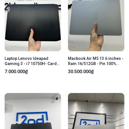
Laptop Lenovo Ideapad
Macbook Air M5 13.6 inches -
Gaming 3 - i7 10750H- Card
Ram 16/512GB - Pin 100%
1650 - 16/512GB SSD (96%) -
(Chu kì sạc 7 lần) - Màu Light
7.000.000₫
30.500.000₫
Pin bình thường - Màu đen -
Blue - Ngoại hình 98% - Còn
Ngoại hình 96% - Màn ám rộp
bảo hành hãng 31.05.2027 -
phản quang gãy bể khung nứt
Fullbox
nhẹ , vỏ bể - Kèm sạc