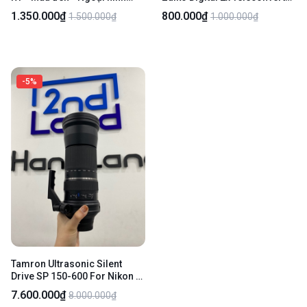
97% - Mặt trên trầy - Body
EC-20 - Màu đen - Ngoại hình
1.350.000₫
800.000₫
1.500.000₫
1.000.000₫
99% - Body
-5%
Tamron Ultrasonic Silent
Drive SP 150-600 For Nikon -
F/5-6.3 Di VC USD - Màu Đen -
7.600.000₫
8.000.000₫
Ngoại hình 98% - Đủ Cáp