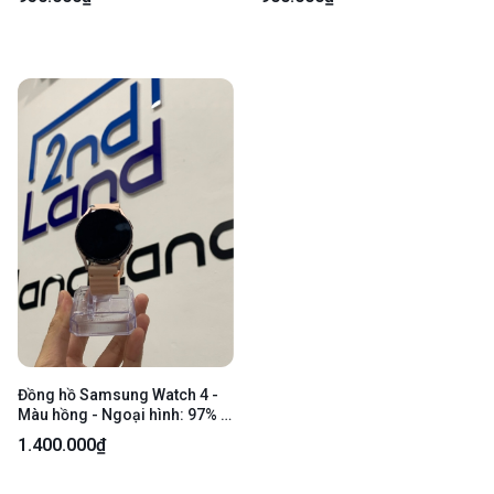
Xước sườn + lưng + chai pin -
Kèm sạc
Đồng hồ Samsung Watch 4 -
Màu hồng - Ngoại hình: 97% -
Trầy body, màn ám xanh nhẹ -
1.400.000₫
Kèm sạc