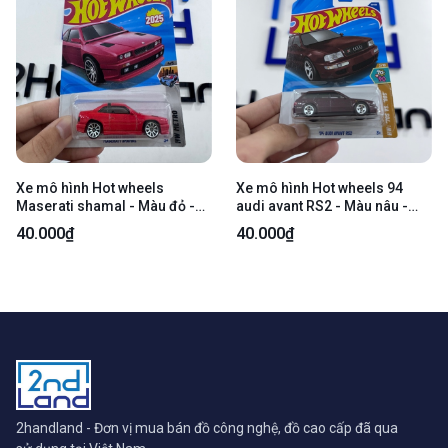
Xe mô hình Hot wheels
Xe mô hình Hot wheels 94
Maserati shamal - Màu đỏ -
audi avant RS2 - Màu nâu -
Ngoại hình 98% - kèm box
Ngoại hình 98% - kèm box
40.000₫
40.000₫
2handland - Đơn vị mua bán đồ công nghệ, đồ cao cấp đã qua