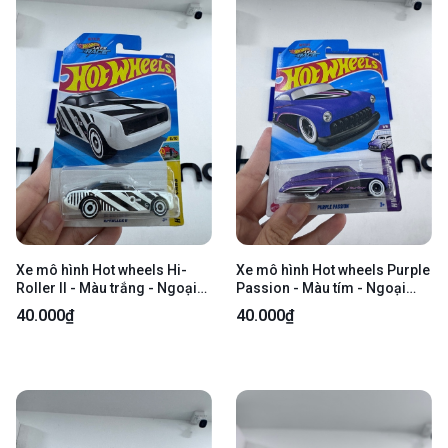
Xe mô hình Hot wheels Hi-
Xe mô hình Hot wheels Purple
Roller II - Màu trắng - Ngoại
Passion - Màu tím - Ngoại
hình 98% - Trầy xước nhẹ -
hình 98% - kèm box
40.000₫
40.000₫
kèm box