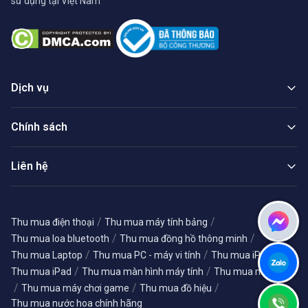
sử dụng tại Việt Nam
Dịch vụ
Chính sách
Liên hệ
/
/
Thu mua điện thoại
Thu mua máy tính bảng
/
/
Thu mua loa bluetooth
Thu mua đồng hồ thông minh
/
/
/
Thu mua Laptop
Thu mua PC - máy vi tính
Thu mua iPhone
/
/
Thu mua iPad
Thu mua màn hình máy tính
Thu mua máy ảnh
/
/
/
Thu mua máy chơi game
Thu mua đồ hiệu
Thu mua nước hoa chính hãng