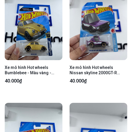
Xe mô hình Hot wheels
Xe mô hình Hot wheels
Bumblebee - Màu vàng -
Nissan skyline 2000GT-R
Ngoại hình 98% - kèm box
LBWK - Màu tím - Ngoại hình
40.000₫
40.000₫
98% - kèm box