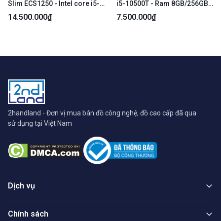
Slim ECS1250 - Intel core i5-
i5-10500T - Ram 8GB/256GB
14400 - Ram 16/512GB SSD -
SSD - Màu đen - Ngoại hình:
14.500.000₫
7.500.000₫
Kingston DDR5 5600 - Màu
98% - Kèm nguồn
đen - Ngoại hình: 98% - Body
2handland - Đơn vị mua bán đồ công nghệ, đồ cao cấp đã qua
sử dụng tại Việt Nam
Dịch vụ
Chính sách