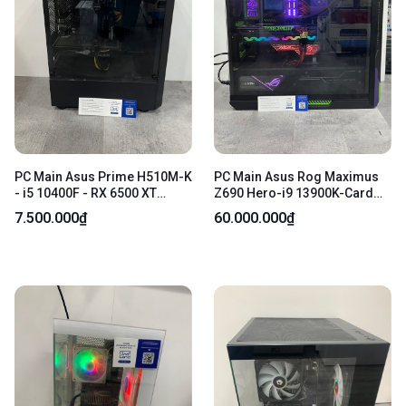
PC Main Asus Prime H510M-K
PC Main Asus Rog Maximus
- i5 10400F - RX 6500 XT
Z690 Hero-i9 13900K-Card
Phantom Gaming 4GB - Ram
Asus Rog-Strix RTX 3080
7.500.000₫
60.000.000₫
16GB(x1 G.SKILL Ripjaws V
12GB OC EVA Edition-Ram
8GB DDR4 2133Mhz + x1 bus
32gb (2 thanh 16gb DDR5
3200Mhz) - SSD MSI SPATIUM
5600Mhz-ổ cứng Crucial T705
M450 500GB NVMe 2280
1TB PCIe Gen5 NVMe M.2
(97%) - Nguồn AIGO
SSD(97%)-PSU ROG EVA
CK650PRO 650W - Kèm dây
edition 1000W platinum-Case
nguồn
Asus ROG Strix Helios Eva
Edition