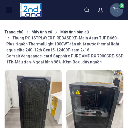
0
Thành viên
Trang chủ
Máy tính cũ
Máy tính bàn cũ
Thùng PC 1STPLAYER FIREBASE XF-Main Asus TUF B660-
Plus Nguồn ThermalLight 1000WT-tản nhiệt nước themal light
aqua elite 240-12th Gen i5-12400F-ram 2x16
CorsairVengeance-card Sapphire PURE AMD RX 7900GRE-SSD
1Tb-Màu đen-Ngoại hình 98%-Kèm Box , dây nguồn