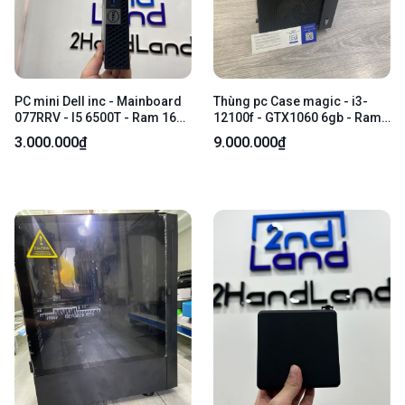
PC mini Dell inc - Mainboard
Thùng pc Case magic - i3-
077RRV - I5 6500T - Ram 16G
12100f - GTX1060 6gb - Ram
(8x2 bus 2133 ddr4) Ssd
kingspec 16gb ddr4 - SSD
3.000.000₫
9.000.000₫
256gb - Nguồn 65.0w - Màu
patriot p210 256gb. - Tản khí
đen - Ngoại hình 97.5% - Kèm
leopard a2000 plus - Nguồn
nguồn
jetekd st 550-550w - Màu đen
- Ngoại hình: 97% - Kèm
nguồn