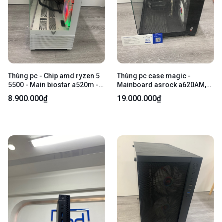
Thùng pc - Chip amd ryzen 5
Thùng pc case magic -
5500 - Main biostar a520m -
Mainboard asrock a620AM,
Ram samsung ddr4 16gb -
AMD - Ryzen 5 7500F - Ram
8.900.000₫
19.000.000₫
SSD 256gb sata - Card rtx
16 ddr5/500gb ssd - Card
2060 12gb - Nguồn 550w -
msi rtx 5060 8gb - Nguồn
Màu trắng - Ngoại hình: 97% -
gamdias GO650 650w - Màu
Kèm nguồn
đen - Ngoại hình: 98% - Kèm
nguồn