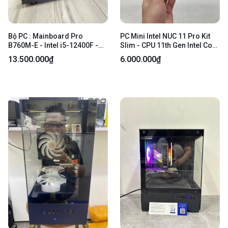
Bộ PC : Mainboard Pro
PC Mini Intel NUC 11 Pro Kit
B760M-E - Intel i5-12400F -
Slim - CPU 11th Gen Intel Core
MSI GEFORCE RTX 3050 6GB -
i5-1135G7 @ 2.40GHz - Ram
13.500.000₫
6.000.000₫
Ổ SSD 512GB SK 99 chạy 519
8/256GB GPU Intel Iris Xe
giờ - 1 Thanh Ram Fury Beast
Graphics (Sức khỏe ổ 83%) -
16GB DDR4-3200 - Màu đen -
Màu đen - Ngoại hình 97% -
Ngoại hình: 98% - Kèm nguồn
Kèm dây nguồn
+ DP