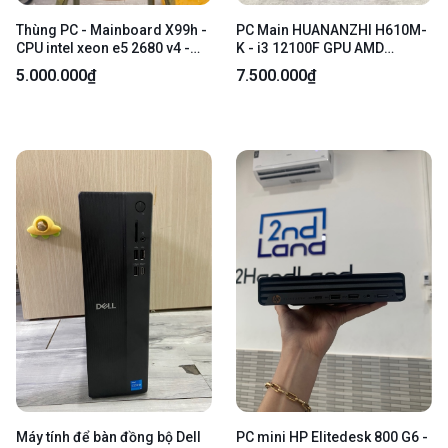
Thùng PC - Mainboard X99h -
PC Main HUANANZHI H610M-
CPU intel xeon e5 2680 v4 -
K - i3 12100F GPU AMD
GPU Nvdia geforce gt 730 - Ổ
Radeon RX 580 - Ram 16 GB
5.000.000₫
7.500.000₫
cứng 128gb SSD - Ram 32gb (
Kllisre DDR4 / 256Gb( 99% ) -
2 thanh 16) ddr4 tản nhiệt khí -
Nguồn Aigo CK550 Pro - Case
CPU Darkflash Darkair Pro
Magic Mix M-ATX - Tản nhiệt
ARGB - Nguồn 500w - Màu
khí Jungle Leopard K400 RGB
đen - Ngoại hình 97.5% - Kèm
1 Fan Led - Ngoại hình 97% -
nguồn
Kèm nguồn
Máy tính để bàn đồng bộ Dell
PC mini HP Elitedesk 800 G6 -