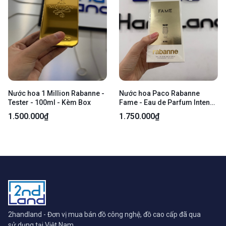
Nước hoa 1 Million Rabanne -
Nước hoa Paco Rabanne
Tester - 100ml - Kèm Box
Fame - Eau de Parfum Intense
- 80ml - New open box
1.500.000₫
1.750.000₫
2handland - Đơn vị mua bán đồ công nghệ, đồ cao cấp đã qua
sử dụng tại Việt Nam