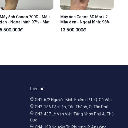
Máy ảnh Canon 700D - Màu
Máy ảnh Canon 6D Mark 2 -
đen - Ngoại hình 97% - Mất
Màu đen - Ngoại hình: 98% -
núm cao su chụp nắp pin
Có dán carbon - Kèm 1 pin +
5.500.000₫
13.500.000₫
cổng kết nối, màn ám tối viền
1 sạc
- Kèm sạc + 1 pin + Lens kits
18-55mm 3.5-5.6 is stm
Liên hệ
CN1: 6/2 Nguyễn Bỉnh Khiêm, P.1, Q. Gò Vấp
CN2: 186 Độc Lập, Tân Thành, Q. Tân Phú
CN3: 437 Lê Văn Việt, Tăng Nhơn Phú A, Thủ
Đức
CN4: 199 Nguyễn Tri Phương, P. An Đông