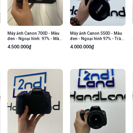
Máy ảnh Canon 700D - Màu
Máy ảnh Canon 550D - Màu
đen - Ngoại hình: 97% - Màn
đen - Ngoại hình 97% - Trầy
ám viền vàng, sensor có 2
xước, mất đệm da 1 góc, bể
4.500.000₫
4.000.000₫
chấm, máy xước, mất cao
cao su che cổng kết nối -
bên hông trái - Kèm 1 pin +
Kèm 1 pin, 1 túi, Không sạc
sạc+ túi vải