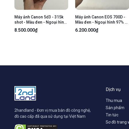
Máy ảnh Canon 5d3 - 315k
Máy ảnh Canon EOS 700D -
shot - Màu đen - Ngoại hình:
Màu đen - Ngoại hình 97% -
96% - Kèm 2 pin + sạc
Bụi ống ngắm - Kèm túi
8.500.000₫
6.200.000₫
đựng + 1 Sạc + 2 Pin + Lens
Canon Zoom EF-S 18-55mm
1:3.5-5.6 IS 2 có bụi trong
nhẹ + 1 đầu đèn flash mini
Ulanzi SL03 Spark Lite
Dịch vụ
Thu mua
Sản phẩm
2handland - Đơn vị mua bán đồ công nghệ,
Tin tức
đồ cao cấp đã qua sử dụng tại Việt Nam
Sơ đồ trang