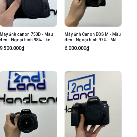
Máy ảnh canon 750D - Màu
Máy ảnh Canon EOS M - Màu
đen - Ngoại hình 98% - kèm
đen - Ngoại hình 97% - Màn
1 pin, 1 sạc, 1 túi , Kèm lens
ám vàng theo thời gian sử
9.500.000₫
6.000.000₫
EFS 18-55mm, f3.5-5 6, is
dụng - Kèm túi đựng + 2 pin
stm - Ngoại hình 98%
+ 1 dock sạc + LensCanon
EF-M 15-45mm f/3.5-6.3 IS
STM