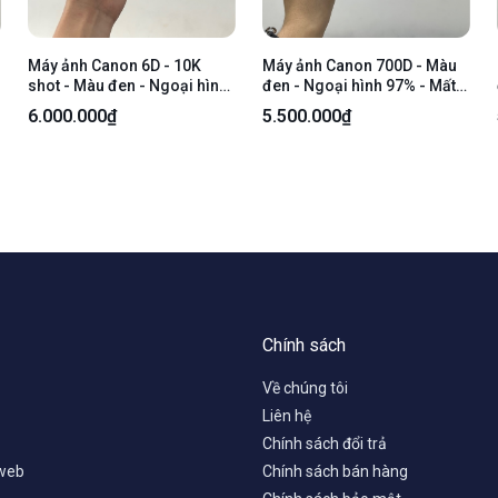
Máy ảnh Canon 6D - 10K
Máy ảnh Canon 700D - Màu
shot - Màu đen - Ngoại hình:
đen - Ngoại hình 97% - Mất
97% - Kèm 1 pin + sạc
núm cao su chụp nắp pin
6.000.000₫
5.500.000₫
cổng kết nối, màn ám tối viền
- Kèm sạc + 1 pin + Lens kits
18-55mm 3.5-5.6 is stm
Chính sách
Về chúng tôi
Liên hệ
Chính sách đổi trả
 web
Chính sách bán hàng