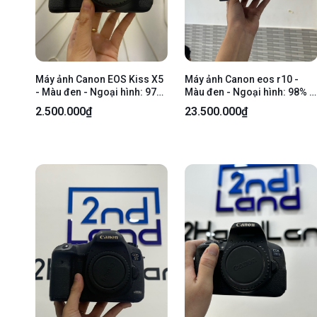
Máy ảnh Canon EOS Kiss X5
Máy ảnh Canon eos r10 -
- Màu đen - Ngoại hình: 97%
Màu đen - Ngoại hình: 98% -
- Màn ám hồng, lưu ảnh
Fullbox, kèm lens kit RF-S
2.500.000₫
23.500.000₫
nặng, mất 2 miếng cao su
18-150mm F3.5-6.3 IS STM
bên hông trái - Kèm 1 pin