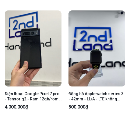
HÀNH
Điện thoại Google Pixel 7 pro
Đồng hồ Apple watch series 3
- Tensor g2 - Ram 12gb/rom
- 42mm - LL/A - LTE không
128gb - Màu đen - Ngoại hình:
esim VN - 16Gb - Bản nhôm -
4.000.000₫
800.000₫
97%- Body - Sọc 1 đường - SP
Màu xám - Pin 83% - Ngoại
KHÔNG BẢO HÀNH
hình 97% - Kính trầy, viền trầy
xước , cấn, mẻ kính trong -
Kèm sạc - KHÔNG BẢO HÀNH