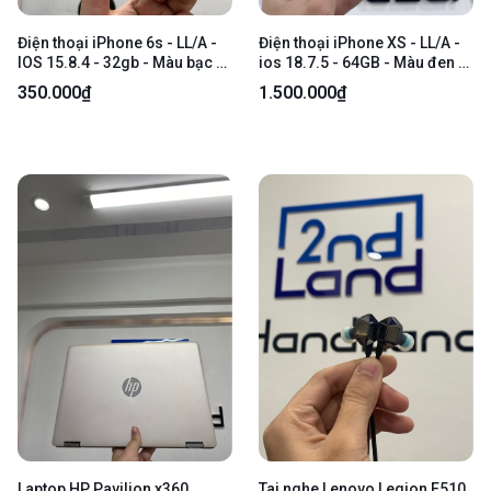
Điện thoại iPhone 6s - LL/A -
Điện thoại iPhone XS - LL/A -
IOS 15.8.4 - 32gb - Màu bạc -
ios 18.7.5 - 64GB - Màu đen -
Pin thay 100% - Ngoại hình
Pin LKKXD báo dòng 100% -
350.000₫
1.500.000₫
95% - Trầy tróc nhiều, màn
Ngoại hình 97% - Bể lưng, mất
linh kiện, hư touch id, màn
face, cám đốm, màn LK lưu
phản quang màu, hư cần gạt
ảnh, ám vàng - KHÔNG BẢO
âm lượng, loa rè, màn dăm -
HÀNH
Body - SẢN PHẨM LỖI KHÔNG
BẢO HÀNH
Laptop HP Pavilion x360
Tai nghe Lenovo Legion E510