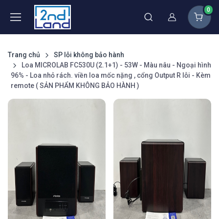
0
Thành viên
Trang chủ
SP lỗi không bảo hành
Loa MICROLAB FC530U (2.1+1) - 53W - Màu nâu - Ngoại hình
96% - Loa nhỏ rách. viền loa mốc nặng , cổng Output R lỗi - Kèm
remote ( SẢN PHẨM KHÔNG BẢO HÀNH )