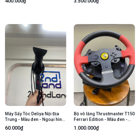
400.000₫
3.500.000₫
đa năng,3 miến vải lót thay bị
hình 97% - Màn lưu ảnh nặng,
ố - SẢN PHẨM LỖI KHÔNG
viền oxy hoá nhẹ,bị rè nhẹ,
BẢO HÀNH
cam trước phản quang - Body
- SẢN PHẨM LỖI KHÔNG BẢO
HÀNH
Máy Sấy Tóc Deliya Nội Địa
Bộ vô lăng Thrustmaster T150
Trung - Màu đen - Ngoại hình
Ferrari Edition - Màu đen -
97% - Body - SẢN PHẨM LỖI
Ngoại hình 97% - Không lên
60.000₫
1.000.000₫
KHÔNG BẢO HÀNH
nguồn - Kèm bàn đạp (pedal)
- SẢN PHẨM LỖI KHÔNG BẢO