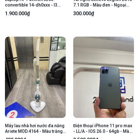
convertible 14-dh0xxx - I3
7.1 RGB - Màu đen - Ngoại
8145u - 4/1T hdd - Màu vàng -
hình: 98% - Fullbox - Cắm
1.900.000₫
300.000₫
Pin thay 100% - Ngoại hình
không nhận lỗi Driver - SP
97% - Màn ám xanh nhẹ,
KHÔNG BẢO HÀNH
Touchbar mòn - Kèm sạc -
SẢN PHẨM LỖI KHÔNG BẢO
HÀNH
Máy lau nhà hơi nước đa năng
Điện thoại iPhone 11 pro max
Ariete MOD.4164 - Màu trắng -
- LL/A - IOS 26.0 - 64gb - Màu
Ngoại hình 97% - Kèm 10 món
xanh - Pin thay 100% - Ngoại