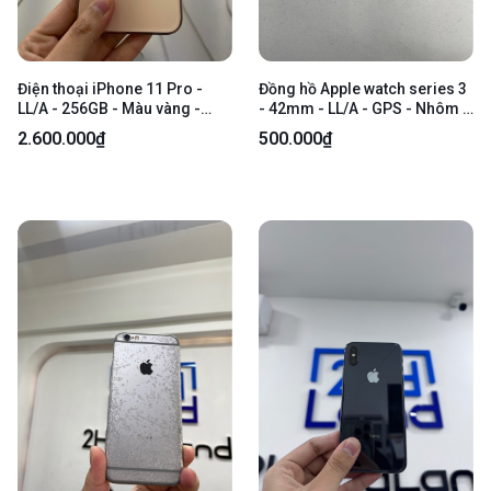
Điện thoại iPhone 11 Pro -
Đồng hồ Apple watch series 3
LL/A - 256GB - Màu vàng -
- 42mm - LL/A - GPS - Nhôm -
Ngoại hình: 97% - Màn sọc, hư
Màu xám - Pin 83% - Ngoại
2.600.000₫
500.000₫
nút gạt bật tắt âm lượng, máy
hình 96% - Màn trầy, sườn cấn
lag, đã thay pin linh kiện -
trầy, viền màn ám xanh, không
Body - Không bảo hành
có dây đeo tay - Body - SẢN
PHẨM LỖI KHÔNG BẢO HÀNH