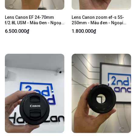
Lens Canon EF 24-70mm
Lens Canon zoom ef-s 55-
f/2.8L USM - Màu Đen - Ngoại
250mm - Màu đen - Ngoại
Hình: 97% - Body
hình: 97% - Bụi trong nhẹ -
6.500.000₫
1.800.000₫
Body