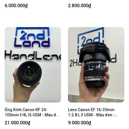
98% - Body
Ngoại hình: 98% - Kèm hood +
6.000.000₫
2.800.000₫
cap
Ống Kính Canon RF 24-
Lens Canon EF 16-35mm
105mm f/4L IS USM - Màu đen
1:2.8 L II USM - Màu đen -
- Ngoại hình 97% - Kèm nắp
Ngoại hình: 98% - Dán skin
21.000.000₫
9.000.000₫
chụp
camo - Body