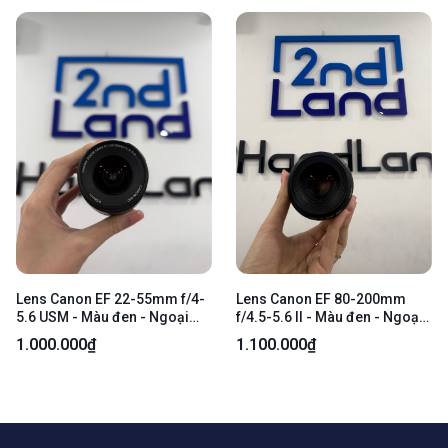
Lens Canon EF 22-55mm f/4-
Lens Canon EF 80-200mm
5.6 USM - Màu đen - Ngoại
f/4.5-5.6 II - Màu đen - Ngoại
hình 97% - Trầy, bụi trong
hình 97% - Trầy , đục lens , vỏ
1.000.000₫
1.100.000₫
nhiều , đục lens , vỏ trầy nhiều
trầy - Kèm 1 cap
, ốc sét , chân tiếp xúc oxi hóa ,
ra ten màu xanh - Kèm 1 cap