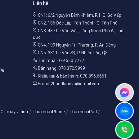
Liên hệ
CN1: 6/2 Nguyễn Bỉnh Khiêm, P.1, Q. Gò Vấp
CN2: 186 Độc Lập, Tân Thành, Q. Tân Phú
CN3: 437 Lê Văn Việt, Tăng Nhơn Phú A, Thủ
Đức
CN4: 199 Nguyễn Tri Phương, P. An Đông
CN5: 331 Lê Văn Sỹ, P. Nhiêu Lộc, Q3
Thu mua: 079.550.7777
Bán hàng: 070.372.5999
àng
Khiếu nại & bảo hành: 070.896.6661
Email: 2handlandvn@gmail.com
/
/
/
 - máy vi tính
Thu mua iPhone
Thu mua iPad