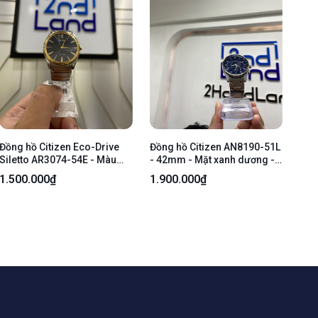
Đồng hồ Citizen Eco-Drive
Đồng hồ Citizen AN8190-51L
Siletto AR3074-54E - Màu
- 42mm - Mặt xanh dương -
bạc - Ngoại hình: 97% - Xước
Ngoại hình 97% - Kính thay -
1.500.000₫
1.900.000₫
sườn lưng - Body
Body