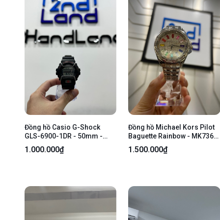
Đồng hồ Casio G-Shock
Đồng hồ Michael Kors Pilot
GLS-6900-1DR - 50mm -
Baguette Rainbow - MK7368
Màu đen - Ngoại hình 97% -
- 36mm - Màu bạc - Ngoại
1.000.000₫
1.500.000₫
Body
hình: 97.5% - Body