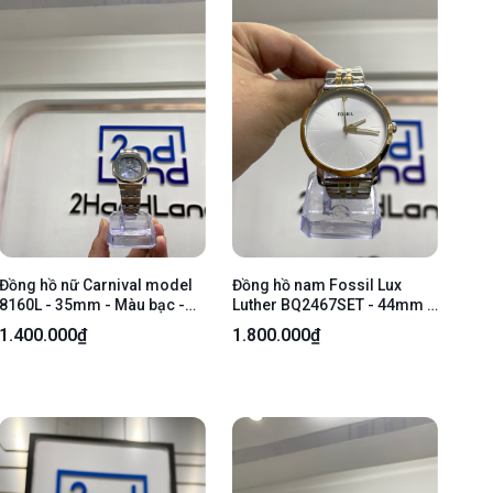
Đồng hồ nữ Carnival model
Đồng hồ nam Fossil Lux
8160L - 35mm - Màu bạc -
Luther BQ2467SET - 44mm -
Ngoại hình 98% - Kèm box
Màu bạc - Ngoại hình 99% -
1.400.000₫
1.800.000₫
Kèm Box