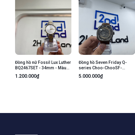
Đồng hồ nữ Fossil Lux Luther
Đồng hồ Seven Friday Q-
BQ2467SET - 34mm - Màu
series Choo-ChooSF-
bạc - Ngoại hình 99% - Body
Q2/03-D308 - Màu nâu -
1.200.000₫
5.000.000₫
Ngoại hình 97% - Dây da gãy
form, mốc dây, kính trầy
nhiều - Body