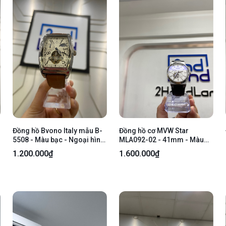
Đồng hồ Bvono Italy mẫu B-
Đồng hồ cơ MVW Star
5508 - Màu bạc - Ngoại hình:
MLA092-02 - 41mm - Màu
97% - Xước kính, sườn, lưng -
bạc - Ngoại hình 98% - Body
1.200.000₫
1.600.000₫
Body