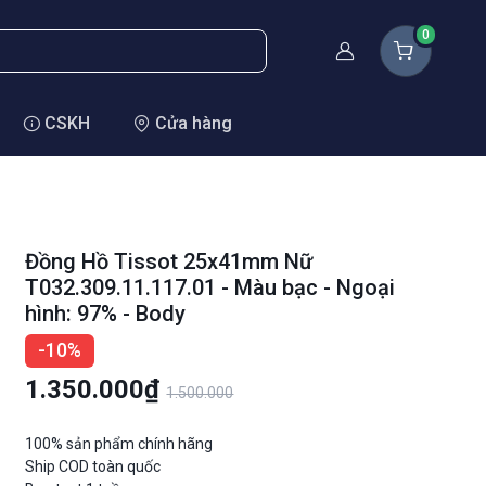
0
Thành viên
CSKH
Cửa hàng
Đồng Hồ Tissot 25x41mm Nữ
T032.309.11.117.01 - Màu bạc - Ngoại
hình: 97% - Body
-10%
1.350.000₫
1.500.000
100% sản phẩm chính hãng
Ship COD toàn quốc