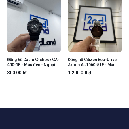
Đồng hồ Casio G-shock GA-
Đồng hồ Citizen Eco-Drive
400-1B - Màu đen - Ngoại
Axiom AU1060-51E - Màu
hình 96% - Mặt đồng hồ mòn,
bạc - Ngoại hình: 97% - Xước
800.000₫
1.200.000₫
mặt lưng trầy, viền trầy, dây
sườn, lưng - Body
đeo nứt, trầy xước nhiều -
Body