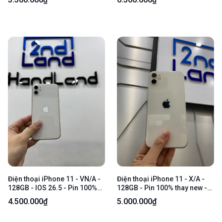
98% - Viền ám xanh - Body
Màn thay linh kiện chính hãng,
cam sau trầy, cam trước tróc
phấn, màn ám vàng - Body
Điện thoại iPhone 11 - VN/A -
Điện thoại iPhone 11 - X/A -
128GB - IOS 26.5 - Pin 100%
128GB - Pin 100% thay new -
thay new - Màu trắng - Ngoại
Màu trắng - Ngoại hình: 97% -
4.500.000₫
5.000.000₫
hình 97% - Màn ám xanh viền -
Đã thay màn - Body
Body