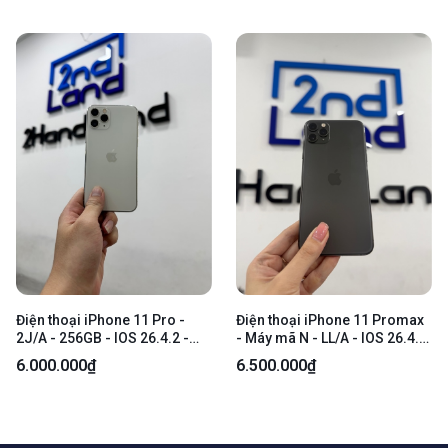
Điện thoại iPhone 11 Pro -
Điện thoại iPhone 11 Promax
2J/A - 256GB - IOS 26.4.2 -
- Máy mã N - LL/A - IOS 26.4.2
Pin 100% - Màu trắng - Ngoại
- 256gb - Màu xám - Pin thay
6.000.000₫
6.500.000₫
hình 97% - Màn ám - Body
100% - Ngoại hình 96% - Màn
ép kính , đã thay lưng , viền
trầy cấn - Body