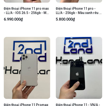
Điện thoại iPhone 11 pro max
Điện thoại iPhone 11 pro -
- LL/A - IOS 26.5 - 256gb - Màu
LL/A - 256gb - Màu xanh rêu -
đen - Pin 84% chu kỳ sạc 1577
Pin linh kiện 100% - Ngoại
6.990.000₫
5.800.000₫
- Ngoại hình 97% - Màn thay -
hình: 98% - Màn linh kiện -
Body
Body
Điện thoại iPhone 11 Promax
Điện thoại iPhone 11 - VN/A -