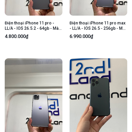
Điện thoại iPhone 11 pro -
Điện thoại iPhone 11 pro max
LL/A - IOS 26.5.2 - 64gb - Màu
- LL/A - IOS 26.5 - 256gb - Màu
xám đậm - Pin thay 100% -
đen - Pin 84% chu kỳ sạc 1577
4.800.000₫
6.990.000₫
Ngoại hình 97.5% - Màn trầy -
- Ngoại hình 97% - Màn thay -
Body
Body