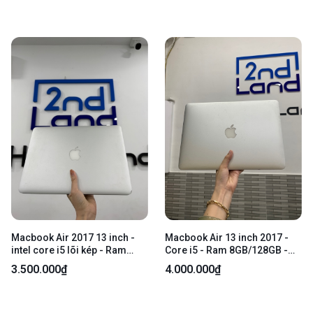
hồng + 1 đốm phản quang -
ám hồng cấn 4 góc - Kèm sạc
Kèm sạc
Macbook Air 2017 13 inch -
Macbook Air 13 inch 2017 -
intel core i5 lõi kép - Ram
Core i5 - Ram 8GB/128GB -
8gb/SSD 128gb - Màu bạc -
Màu bạc - Pin bảo trì chu kì
3.500.000₫
4.000.000₫
Pin 73% chu kì sạc 358 -
sạc 537 lần - Ngoại hình: 97%
Ngoại hình 97% - Màn trầy ,
- 1 đóm phản quang, màn in
ám vàng thấy rõ , tối viền dưới
phím, cấn góc - Kèm sạc