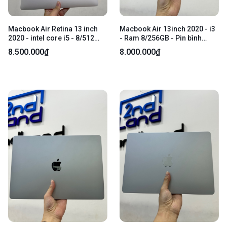
Macbook Air Retina 13 inch
Macbook Air 13inch 2020 - i3
2020 - intel core i5 - 8/512
- Ram 8/256GB - Pin bình
SSD - Màu bạc - Pin bình
thường - Màu hồng - Ngoại
8.500.000₫
8.000.000₫
thường chu kỳ sạc 420 - Ngoại
hình 96% - Máy trầy cấn - Kèm
hình 97% - Kèm sạc
sạc