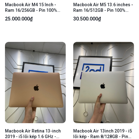
Macbook Air M4 15 Inch -
Macbook Air M5 13.6 inches -
Ram 16/256GB - Pin 100%
Ram 16/512GB - Pin 100%
(Chu kì sạc 67 lần ) - Màu light
(Chu kì sạc 7 lần) - Màu Light
25.000.000₫
30.500.000₫
blue - Ngoại hình 97% - Box +
Blue - Ngoại hình 98% - Còn
Sạc
bảo hành hãng 31.05.2027 -
Fullbox
Macbook Air Retina 13-inch
Macbook Air 13inch 2019 - i5
2019 - i5 lõi kép 1.6 GHz -
lõi kép - Ram 8/128GB - Pin