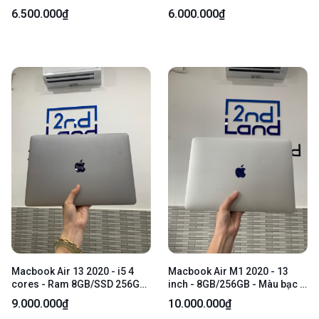
Ram 8/256GB - Đồ hoạ Intel
bình thường (đã thay) - Màu
6.500.000₫
6.000.000₫
UHD Graphics 617 - Pin 100%
bạc - Ngoại hình: 97% - Trầy
thay new - Màu gold - Ngoại
cấn, màn ám vàng viền nhẹ -
hình: 97% - Màn ám xanh viền,
Kèm sạc
ám hồng trong, 1 vết xước cấn
trên màn - Kèm sạc
Macbook Air 13 2020 - i5 4
Macbook Air M1 2020 - 13
cores - Ram 8GB/SSD 256GB
inch - 8GB/256GB - Màu bạc -
- Màu xám - Pin 100% đã thay
Pin 90% chu kì sạc 271 lần -
9.000.000₫
10.000.000₫
- Ngoại hình: 97% - Màn ám
Ngoại hình: 97% - Màn trầy,