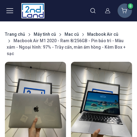
0
Thành viên
Trang chủ
Máy tính cũ
Mac cũ
Macbook Air cũ
Macbook Air M1 2020 - Ram 8/256GB - Pin bảo trì - Màu
xám - Ngoại hình: 97% - Trầy cấn, màn ám hồng - Kèm Box +
sạc